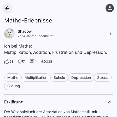
Mathe-Erlebnisse
Shadow
vor 4 Jahren
·
bearbeitet
Ich bei Mathe:
Multiplikation, Addition, Frustration und Depression.
23
7
4
335
Mathe
Multiplikation
Schule
Depression
Stress
Bildung
Erklärung
Der Witz spielt mit der Assoziation von Mathematik mit
negativen Gefühlen. Es wird suggeriert, dass Mathe nicht nur