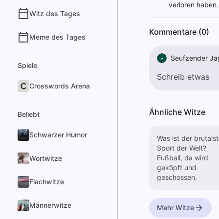
verloren haben.
Witz des Tages
Kommentare (0)
Meme des Tages
Seufzender Ja
S
Spiele
Crosswords Arena
Ähnliche Witze
Beliebt
Schwarzer Humor
Was ist der brutals
Sport der Welt?
Fußball, da wird
Wortwitze
geköpft und
geschossen.
Flachwitze
Männerwitze
Mehr Witze