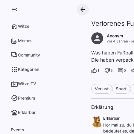
Verlorenes Fu
Witze
Anonym
Memes
vor 4 Jahren
·
be
Was haben Fußball
Community
Die haben verpackt
Kategorien
1
5
0
Witze TV
Verlust
Sport
Premium
Erklärung
Erklärbär
Erklärbär
Hör mal zu, du H
Events
bedeutet es, d