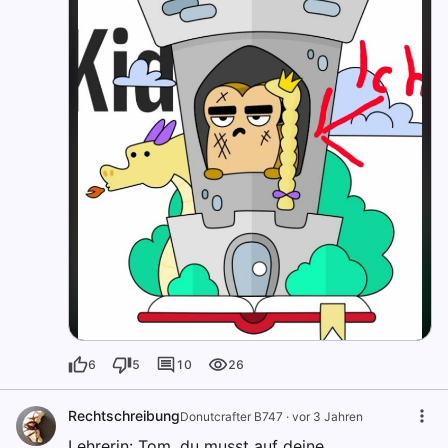
6
5
10
26
Rechtschreibung
Donutcrafter B747
·
vor 3 Jahren
Lehrerin: Tom, du musst auf deine