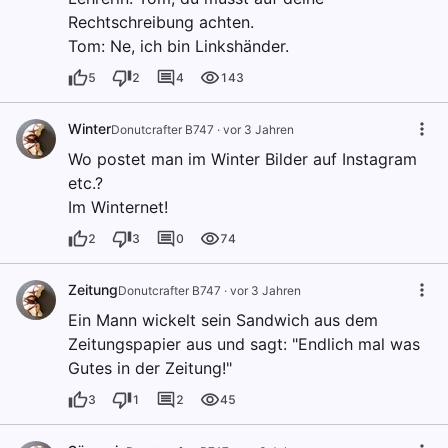
Rechtschreibung achten.
Tom: Ne, ich bin Linkshänder.
5
2
4
143
Winter
Donutcrafter B747
·
vor 3 Jahren
Wo postet man im Winter Bilder auf Instagram
etc.?
Im Winternet!
2
3
0
74
Zeitung
Donutcrafter B747
·
vor 3 Jahren
Ein Mann wickelt sein Sandwich aus dem
Zeitungspapier aus und sagt: "Endlich mal was
Gutes in der Zeitung!"
3
1
2
45