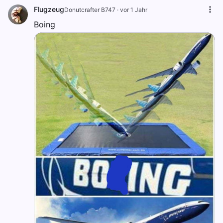
Flugzeug
Donutcrafter B747
·
vor 1 Jahr
Boing