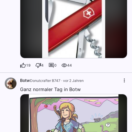
19
4
0
44
Botw
Donutcrafter B747
·
vor 2 Jahren
Ganz normaler Tag in Botw