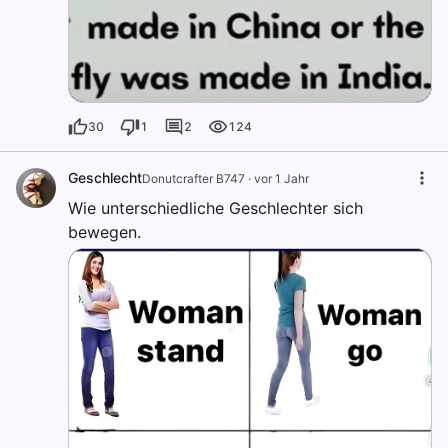
30
1
2
124
Geschlecht
Donutcrafter B747
·
vor 1 Jahr
Wie unterschiedliche Geschlechter sich
bewegen.