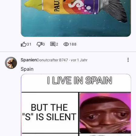
31
0
2
188
Spanien
Donutcrafter B747
·
vor 1 Jahr
Spain