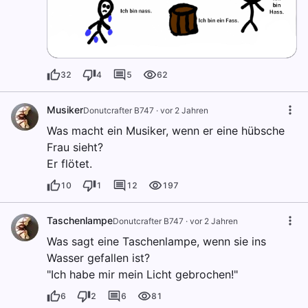
32
4
5
62
Musiker
Donutcrafter B747
·
vor 2 Jahren
Was macht ein Musiker, wenn er eine hübsche
Frau sieht?
Er flötet.
10
1
12
197
Taschenlampe
Donutcrafter B747
·
vor 2 Jahren
Was sagt eine Taschenlampe, wenn sie ins
Wasser gefallen ist?
"Ich habe mir mein Licht gebrochen!"
6
2
6
81