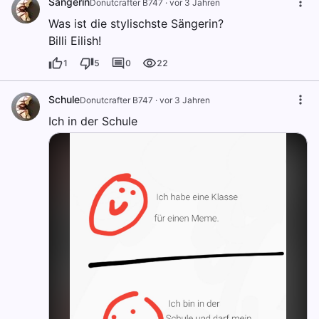
Sängerin
Donutcrafter B747
·
vor 3 Jahren
Was ist die stylischste Sängerin?
Billi Eilish!
1
5
0
22
Schule
Donutcrafter B747
·
vor 3 Jahren
Ich in der Schule