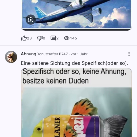
23
0
2
145
Ahnung
Donutcrafter B747
·
vor 1 Jahr
Eine seltene Sichtung des Spezifisch(oder so).