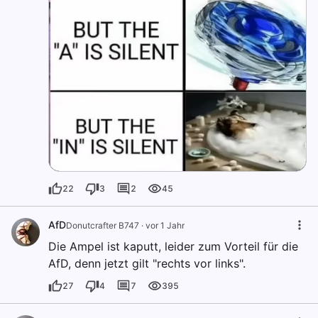
22
3
2
45
AfD
Donutcrafter B747
·
vor 1 Jahr
Die Ampel ist kaputt, leider zum Vorteil für die
AfD, denn jetzt gilt "rechts vor links".
27
4
7
395