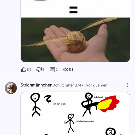
31
2
2
81
Strichmännchen
Donutcrafter B747
·
vor 2 Jahren