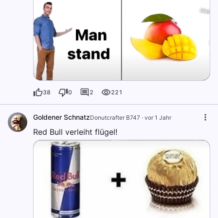
38
0
2
221
Goldener Schnatz
Donutcrafter B747
·
vor 1 Jahr
Red Bull verleiht flügel!