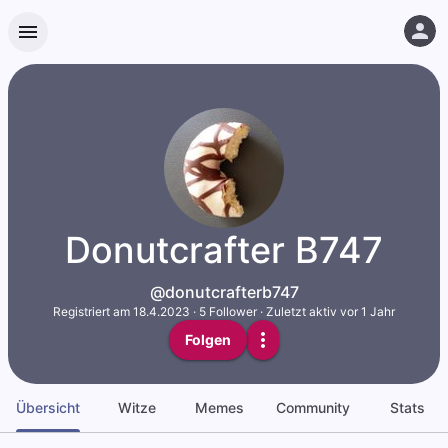
Donutcrafter B747
@donutcrafterb747
Registriert am
18.4.2023
·
5
Follower
·
Zuletzt aktiv vor 1 Jahr
Folgen
Übersicht
Witze
Memes
Community
Stats