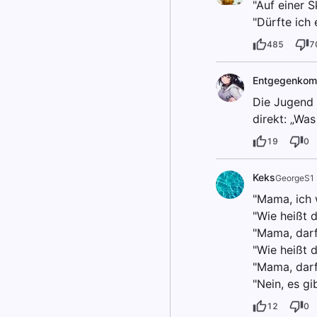
"Auf einer S
"Dürfte ich
485
7
Entgegenko
Die Jugend 
direkt: „Was
19
0
Keks
GeorgeS1
"Mama, ich w
"Wie heißt 
"Mama, darf
"Wie heißt 
"Mama, darf
"Nein, es gi
12
0