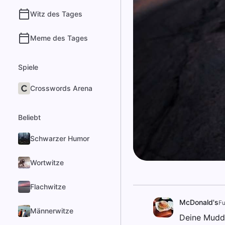
Witz des Tages
Meme des Tages
Spiele
Crosswords Arena
Beliebt
Schwarzer Humor
Wortwitze
Flachwitze
McDonald's
Fu
Männerwitze
Deine Mudda