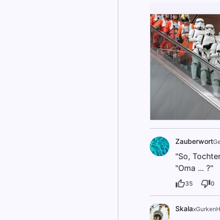
Zauberwort
Ge
"So, Tochte
"Oma ... ?"
35
0
Skala
xGurkenH