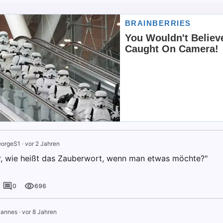
orgeS1
·
vor 2 Jahren
r, wie heißt das Zauberwort, wenn man etwas möchte?"
0
696
annes
·
vor 8 Jahren