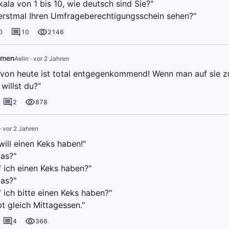
kala von 1 bis 10, wie deutsch sind Sie?"
 erstmal Ihren Umfrageberechtigungsschein sehen?"
0
10
2146
mmen
Aelin
·
vor 2 Jahren
von heute ist total entgegenkommend! Wenn man auf sie zu
 willst du?“
2
878
·
vor 2 Jahren
ill einen Keks haben!"
das?"
 ich einen Keks haben?"
das?"
 ich bitte einen Keks haben?"
bt gleich Mittagessen."
4
366