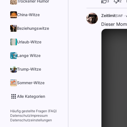
Trockener Humor
3
2
China-Witze
Zeitlimit
SWF
·
Dieser Mom
Beziehungswitze
Urlaub-Witze
Lange Witze
Trump-Witze
Sommer-Witze
Alle Kategorien
Häufig gestellte Fragen (FAQ)
Datenschutz
Impressum
Datenschutzeinstellungen