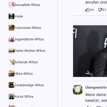
anrufen und
Sexualität-Witze
34
22
Ironie
Franzosen-Witze
Jugendliche-Witze
Deine-Mutter-Witze
Schwule Witze
Hitze-Witze
Zweideutige Witze
Übergewicht
Wenn deine 
Kurze Witze
besetzt, wei