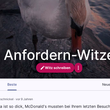
Anfordern-Witz
Witz schreiben
Beste
Neu
schnickel
·
vor 9 Jahren
 ist so dick, McDonald's mussten bei Ihrem letzten Besuch