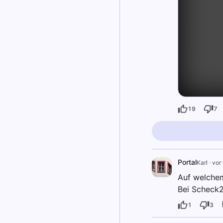
19
7
Portal
Karl
·
vor
Auf welchem
Bei Scheck2
1
3