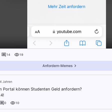
14
19
Anfordern-Memes
 4 Jahren
 Portal können Studenten Geld anfordern?
4!
0
10