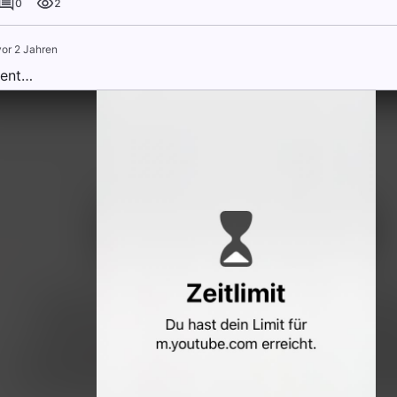
0
2
vor 2 Jahren
ent…