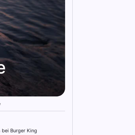
e
e
 bei Burger King