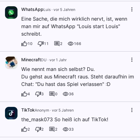
WhatsApp
Luis
·
vor 5 Jahren
Eine Sache, die mich wirklich nervt, ist, wenn
man mir auf WhatsApp "Louis start Louis"
schreibt.
10
11
2
166
Minecraft
DU
·
vor 1 Jahr
Wie nennt man sich selbst? Du.
Du gehst aus Minecraft raus. Steht daraufhin im
Chat: "Du hast das Spiel verlassen" :D
4
3
0
36
TikTok
Anonym
·
vor 5 Jahren
the_mask073 So heiß ich auf TikTok!
2
2
2
33