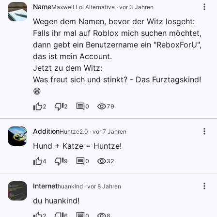
Name
Maxwell Lol Alternative
·
vor 3 Jahren
Wegen dem Namen, bevor der Witz losgeht:
Falls ihr mal auf Roblox mich suchen möchtet,
dann gebt ein Benutzername ein "ReboxForU",
das ist mein Account.
Jetzt zu dem Witz:
Was freut sich und stinkt? - Das Furztagskind!
😁
2
2
0
79
Addition
Huntze2.0
·
vor 7 Jahren
Hund + Katze = Huntze!
4
9
0
32
Internet
huankind
·
vor 8 Jahren
du huankind!
2
6
0
8