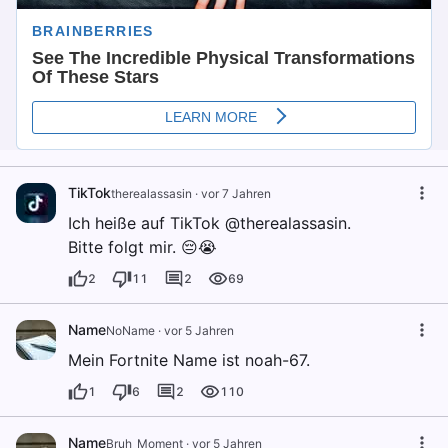
TikTok
therealassasin
·
vor 7 Jahren
Ich heiße auf TikTok @therealassasin.
Bitte folgt mir. 😔😭
2
11
2
69
Name
NoName
·
vor 5 Jahren
Mein Fortnite Name ist noah-67.
1
6
2
110
Name
Bruh_Moment
·
vor 5 Jahren