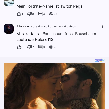
Mein Fortnite-Name ist Twitch.Pega.
1
8
3
28
Abrakadabra
Helene Laufer
·
vor 6 Jahren
Abrakadabra, Bauschaum frisst Bauschaum.
Laufende Helene113
0
7
0
23