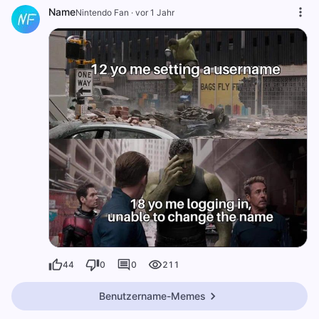
Name
Nintendo Fan
·
vor 1 Jahr
44
0
0
211
Benutzername-Memes