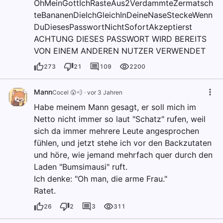
OhMeinGottIchRasteAus2VerdammteZermatsch
teBananenDieIchGleichInDeineNaseSteckeWenn
DuDiesesPasswortNichtSofortAkzeptierst
ACHTUNG DIESES PASSWORT WIRD BEREITS
VON EINEM ANDEREN NUTZER VERWENDET
273
21
109
2200
Mann
Cocel 😮💨
·
vor 3 Jahren
Habe meinem Mann gesagt, er soll mich im
Netto nicht immer so laut "Schatz" rufen, weil
sich da immer mehrere Leute angesprochen
fühlen, und jetzt stehe ich vor den Backzutaten
und höre, wie jemand mehrfach quer durch den
Laden "Bumsimausi" ruft.
Ich denke: "Oh man, die arme Frau."
Ratet.
26
2
3
311