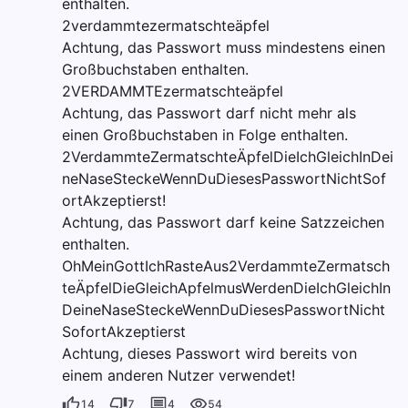
enthalten.
2verdammtezermatschteäpfel
Achtung, das Passwort muss mindestens einen
Großbuchstaben enthalten.
2VERDAMMTEzermatschteäpfel
Achtung, das Passwort darf nicht mehr als
einen Großbuchstaben in Folge enthalten.
2VerdammteZermatschteÄpfelDieIchGleichInDei
neNaseSteckeWennDuDiesesPasswortNichtSof
ortAkzeptierst!
Achtung, das Passwort darf keine Satzzeichen
enthalten.
OhMeinGottIchRasteAus2VerdammteZermatsch
teÄpfelDieGleichApfelmusWerdenDieIchGleichIn
DeineNaseSteckeWennDuDiesesPasswortNicht
SofortAkzeptierst
Achtung, dieses Passwort wird bereits von
einem anderen Nutzer verwendet!
14
7
4
54