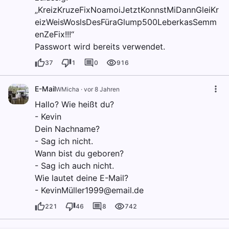
„KreizKruzeFixNoamoiJetztKonnstMiDannGleiKr
eizWeisWoslsDesFüraGlump500LeberkasSemm
enZeFix!!!“
Passwort wird bereits verwendet.
37
1
0
916
E-Mail
WMicha
·
vor 8 Jahren
Hallo? Wie heißt du?
- Kevin
Dein Nachname?
- Sag ich nicht.
Wann bist du geboren?
- Sag ich auch nicht.
Wie lautet deine E-Mail?
- KevinMüller1999@email.de
221
46
8
742