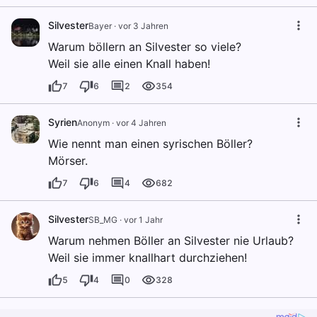
Silvester
Bayer
·
vor 3 Jahren
Warum böllern an Silvester so viele?
Weil sie alle einen Knall haben!
7
6
2
354
Syrien
Anonym
·
vor 4 Jahren
Wie nennt man einen syrischen Böller?
Mörser.
7
6
4
682
Silvester
SB_MG
·
vor 1 Jahr
Warum nehmen Böller an Silvester nie Urlaub?
Weil sie immer knallhart durchziehen!
5
4
0
328