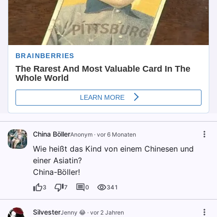
China Böller
Anonym
·
vor 6 Monaten
Wie heißt das Kind von einem Chinesen und
einer Asiatin?
China-Böller!
3
7
0
341
Silvester
Jenny 😂
·
vor 2 Jahren