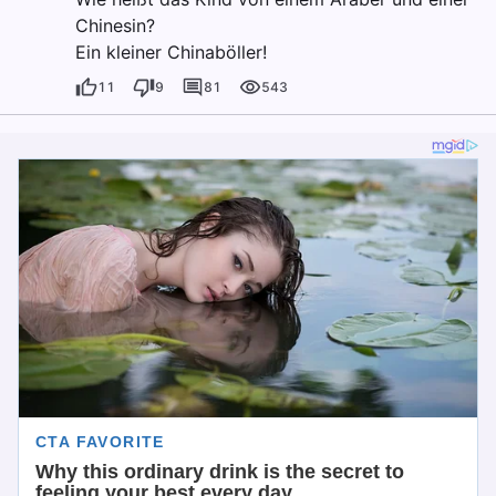
Chinesin?
Ein kleiner Chinaböller!
11
9
81
543