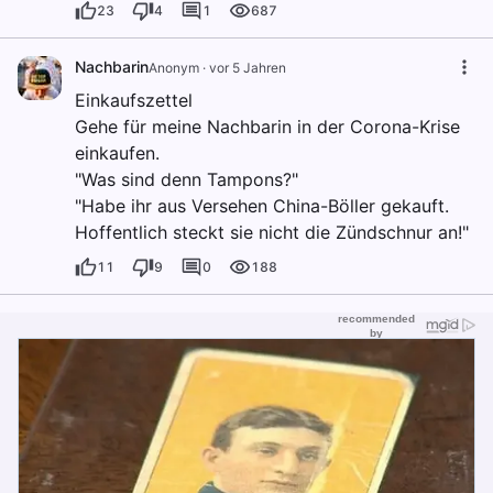
23
4
1
687
Nachbarin
Anonym
·
vor 5 Jahren
Einkaufszettel
Gehe für meine Nachbarin in der Corona-Krise
einkaufen.
"Was sind denn Tampons?"
"Habe ihr aus Versehen China-Böller gekauft.
Hoffentlich steckt sie nicht die Zündschnur an!"
11
9
0
188