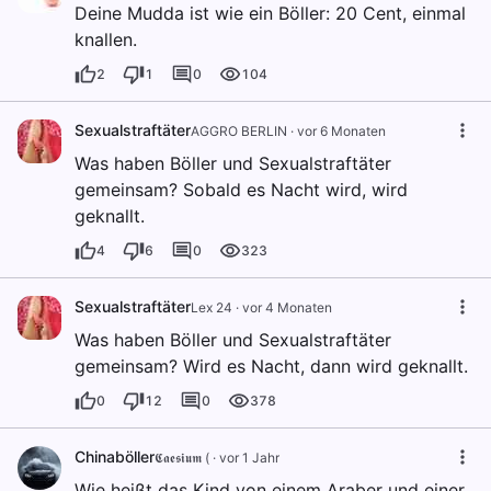
Deine Mudda ist wie ein Böller: 20 Cent, einmal
knallen.
2
1
0
104
Sexualstraftäter
AGGRO BERLIN
·
vor 6 Monaten
Was haben Böller und Sexualstraftäter
gemeinsam? Sobald es Nacht wird, wird
geknallt.
4
6
0
323
Sexualstraftäter
Lex 24
·
vor 4 Monaten
Was haben Böller und Sexualstraftäter
gemeinsam? Wird es Nacht, dann wird geknallt.
0
12
0
378
Chinaböller
𝕮𝖆𝖊𝖘𝖎𝖚𝖒 (
·
vor 1 Jahr
Wie heißt das Kind von einem Araber und einer