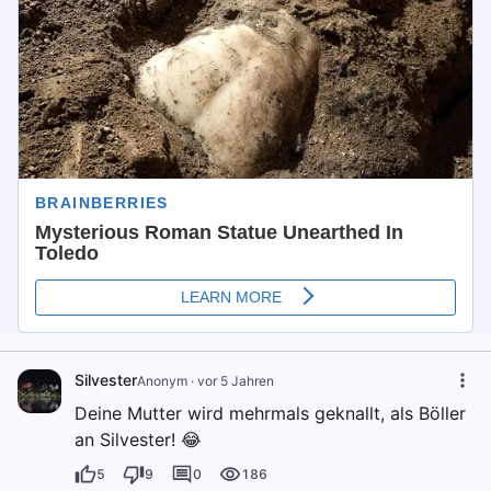
Silvester
Anonym
·
vor 5 Jahren
Deine Mutter wird mehrmals geknallt, als Böller
an Silvester! 😂
5
9
0
186