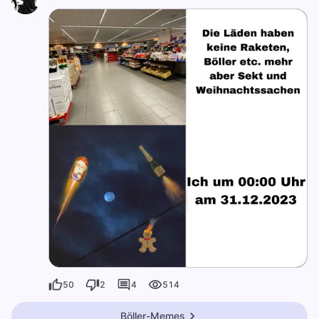
50
2
4
514
Böller-Memes