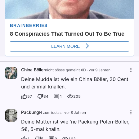
China Böller
nicht bösse gemeint XD
·
vor 9 Jahren
Deine Mudda ist wie ein China Böller, 20 Cent
und einmal knallen.
57
34
1
205
Packung
N zum icolas
·
vor 8 Jahren
Deine Mutter ist wie 'ne Packung Polen-Böller,
5€, 5-mal knalln.
1
5
0
163