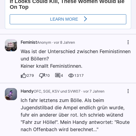
Feminist
Anonym
·
vor 8 Jahren
Was ist der Unterschied zwischen Feministinnen
und Böllern?
Keiner knallt Feministinnen.
279
70
4
1317
Handy
OFC, SGE, KSV und SVW07
·
vor 7 Jahren
Ich fahr letztens zum Bölle. Als beim
Jugendstilbad die Ampel endlich grün wurde,
fuhr ein anderer über rot. Ich schrieb wütend
"Fahr zur Hölle!". Mein Handy antwortet: "Route
nach Offenbach wird berechnet..."