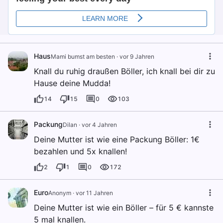
Haus
Mami bumst am besten
·
vor 9 Jahren
Knall du ruhig draußen Böller, ich knall bei dir zu
Hause deine Mudda!
14
15
0
103
Packung
Dilan
·
vor 4 Jahren
Deine Mutter ist wie eine Packung Böller: 1€
bezahlen und 5x knallen!
2
1
0
172
Euro
Anonym
·
vor 11 Jahren
Deine Mutter ist wie ein Böller – für 5 € kannste
5 mal knallen.