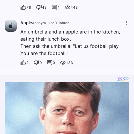
78
43
1
443
Apple
Anonym
·
vor 9 Jahren
An umbrella and an apple are in the kitchen,
eating their lunch box.
Then ask the umbrella: "Let us football play.
You are the football."
2
9
0
133