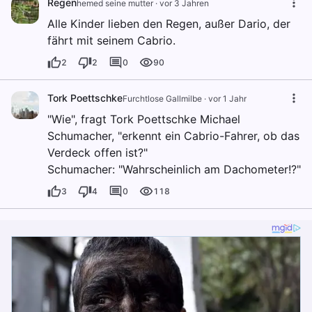
Regen
hemed seine mutter
·
vor 3 Jahren
Alle Kinder lieben den Regen, außer Dario, der
fährt mit seinem Cabrio.
2
2
0
90
Tork Poettschke
Furchtlose Gallmilbe
·
vor 1 Jahr
"Wie", fragt Tork Poettschke Michael
Schumacher, "erkennt ein Cabrio-Fahrer, ob das
Verdeck offen ist?"
Schumacher: "Wahrscheinlich am Dachometer!?"
3
4
0
118