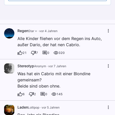
Regen
Star ⭐
·
vor 4 Jahren
Alle Kinder fliehen vor dem Regen ins Auto,
außer Dario, der hat nen Cabrio.
21
7
0
320
Stereotyp
Anonym
·
vor 7 Jahren
Was hat ein Cabrio mit einer Blondine
gemeinsam?
Beide sind oben ohne.
6
2
0
145
Laden
Lollipop
·
vor 5 Jahren