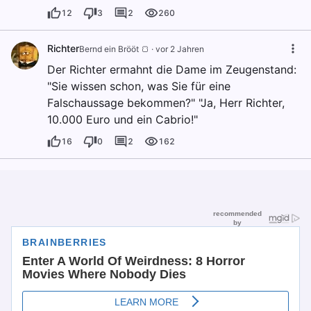
12
3
2
260
Richter
Bernd ein Brööt 🍞
·
vor 2 Jahren
Der Richter ermahnt die Dame im Zeugenstand:
"Sie wissen schon, was Sie für eine
Falschaussage bekommen?" "Ja, Herr Richter,
10.000 Euro und ein Cabrio!"
16
0
2
162