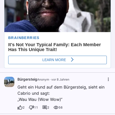
Bürgersteig
Anonym
·
vor 8 Jahren
Geht ein Hund auf dem Bürgersteig, sieht ein
Cabrio und sagt:
„Wau Wau (Wow Wow)“
2
11
2
56