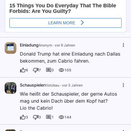
Einladung
Anonym
·
vor 9 Jahren
Donald Trump hat eine Einladung nach Dallas
bekommen, zum Cabrio fahren.
6
7
0
105
Schauspieler
Klotzbau
·
vor 3 Jahren
Wie heißt der Schauspieler, der gerne Autos
mag und kein Dach über dem Kopf hat?
Lio the Cabrio!
3
3
1
144