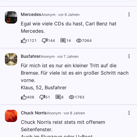
Mercedes
Anonym
·
vor 9 Jahren
Egal wie viele CDs du hast, Carl Benz hat
Mercedes.
1121
144
14
7064
Busfahrer
Anonym
·
vor 7 Jahren
Für mich ist es nur ein kleiner Tritt auf die
Bremse. Für viele ist es ein großer Schritt nach
vorne.
Klaus, 52, Busfahrer
408
51
8
1763
Chuck Norris
Anonym
·
vor 8 Jahren
Chuck Norris reist stets mit offenem
Seitenfenster.
Auch im Flugzeug oder U-Boot.