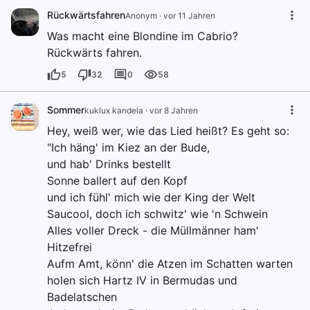
Rückwärtsfahren
Anonym
·
vor 11 Jahren
Was macht eine Blondine im Cabrio?
Rückwärts fahren.
5
32
0
58
Sommer
kuklux kandela
·
vor 8 Jahren
Hey, weiß wer, wie das Lied heißt? Es geht so:
"Ich häng' im Kiez an der Bude,
und hab' Drinks bestellt
Sonne ballert auf den Kopf
und ich fühl' mich wie der King der Welt
Saucool, doch ich schwitz' wie 'n Schwein
Alles voller Dreck - die Müllmänner ham'
Hitzefrei
Aufm Amt, könn' die Atzen im Schatten warten
holen sich Hartz IV in Bermudas und
Badelatschen