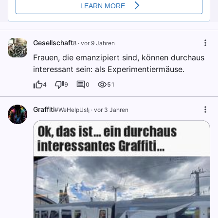
Gesellschaft
8
·
vor 9 Jahren
Frauen, die emanzipiert sind, können durchaus
interessant sein: als Experimentiermäuse.
4
9
0
51
Graffiti
#WeHelpUs!¡
·
vor 3 Jahren