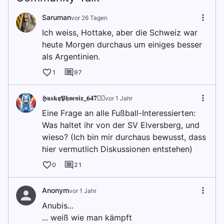
Saruman
vor 26 Tagen
Ich weiss, Hottake, aber die Schweiz war
heute Morgen durchaus um einiges besser
als Argentinien.
1
97
𝕳𝖚𝖘𝖐𝖞𝕻𝖍𝖔𝖊𝖓𝖎𝖝_𝟔𝟒𝟕🐦‍🔥
vor 1 Jahr
Eine Frage an alle Fußball-Interessierten:
Was haltet ihr von der SV Elversberg, und
wieso? (Ich bin mir durchaus bewusst, dass
hier vermutlich Diskussionen entstehen)
0
21
Anonym
vor 1 Jahr
Anubis...
... weiß wie man kämpft