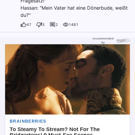
Fragesatz!"
Hassan: "Mein Vater hat eine Dönerbude, weißt
du?"
47
3
2
1481