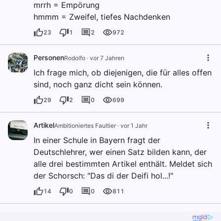
mrrh = Empörung
hmmm = Zweifel, tiefes Nachdenken
23
1
2
972
Personen
Rodolfo
·
vor 7 Jahren
Ich frage mich, ob diejenigen, die für alles offen
sind, noch ganz dicht sein können.
29
2
0
699
Artikel
Ambitioniertes Faultier
·
vor 1 Jahr
In einer Schule in Bayern fragt der
Deutschlehrer, wer einen Satz bilden kann, der
alle drei bestimmten Artikel enthält. Meldet sich
der Schorsch: "Das di der Deifi hol...!"
14
0
0
811