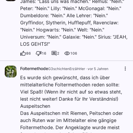
James: "Lass uns was machen." Remus: "Nein."
Peter: "Nein." Lilly: "Nein." McGonagal: "Nein."
Dumbeldore: "Nein." Alle Lehrer: "Nein."
Gryffindor, Slytherin, Hufflepuff, Ravenclaw:
"Nein." Hogwarts: "Nein." Welt: "Nein."
Universum: "Nein." Galaxie: "Nein." Sirius: "JEAH,
LOS GEHTS!"
86
16
2
106
Foltermethode
G3schichtenErzäHrler
·
vor 5 Jahren
Es wurde sich gewünscht, dass ich über
mittelalterliche Foltermethoden reden sollte:
Viel Spaß! (Wenn ihr nicht auf so etwas steht,
lest nicht weiter! Danke für Ihr Verständnis!)
Auspeitschen
Das Auspeitschen mit Riemen, Peitschen oder
auch Ruten war im Mittelalter eine gängige
Foltermethode. Der Angeklagte wurde meist