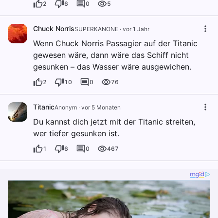
2
6
0
5
Chuck Norris
SUPERKANONE
·
vor 1 Jahr
Wenn Chuck Norris Passagier auf der Titanic
gewesen wäre, dann wäre das Schiff nicht
gesunken – das Wasser wäre ausgewichen.
2
10
0
76
Titanic
Anonym
·
vor 5 Monaten
Du kannst dich jetzt mit der Titanic streiten,
wer tiefer gesunken ist.
1
6
0
467