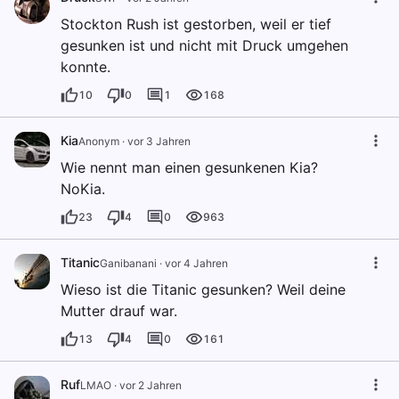
Stockton Rush ist gestorben, weil er tief
gesunken ist und nicht mit Druck umgehen
konnte.
10
0
1
168
Kia
Anonym
·
vor 3 Jahren
Wie nennt man einen gesunkenen Kia?
NoKia.
23
4
0
963
Titanic
Ganibanani
·
vor 4 Jahren
Wieso ist die Titanic gesunken? Weil deine
Mutter drauf war.
13
4
0
161
Ruf
LMAO
·
vor 2 Jahren