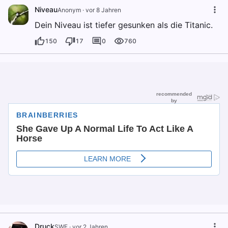
Niveau
Anonym
·
vor 8 Jahren
Dein Niveau ist tiefer gesunken als die Titanic.
150
17
0
760
Druck
SWF
·
vor 2 Jahren