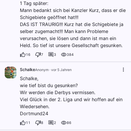
1 Tag später:
Mann bedankt sich bei Kanzler Kurz, dass er die
Schigebiete geöffnet hat!!!
DAS IST TRAURIG!!! Kurz hat die Schigebiete ja
selber zugemacht!!! Man kann Probleme
verursachen, sie lösen und dann ist man ein
Held. So tief ist unsere Gesellschaft gesunken.
16
7
3
384
Schalke
Anonym
·
vor 5 Jahren
Schalke,
wie tief bist du gesunken?
Wir werden die Derbys vermissen.
Viel Glück in der 2. Liga und wir hoffen auf ein
Wiedersehen.
Dortmund24
11
8
2
86