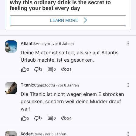
Atlantis
Anonym
·
vor 6 Jahren
Deine Mutter ist so fett, als sie auf Atlantis
Urlaub machte, ist es gesunken.
3
3
0
21
Titanic
Cghjizfcotfu
·
vor 8 Jahren
Die Titanic ist nicht wegen einem Eisbrocken
gesunken, sondern weil deine Mudder drauf
war!
5
7
0
54
Köder
Steve
·
vor 5 Jahren