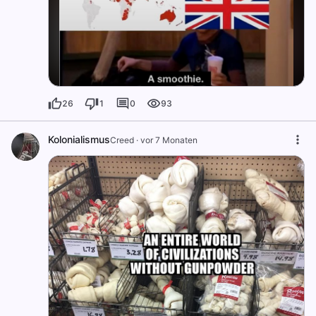
26
1
0
93
Kolonialismus
Creed
·
vor 7 Monaten