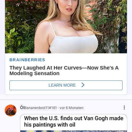
Öl
Bananenbrot11#161
·
vor 6 Monaten