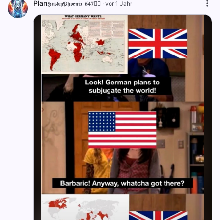
Plan
𝕳𝖚𝖘𝖐𝖞𝕻𝖍𝖔𝖊𝖓𝖎𝖝_𝟔𝟒𝟕🐦‍🔥
·
vor 1 Jahr