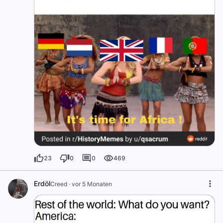
23
0
0
469
Erdöl
Creed
·
vor 5 Monaten