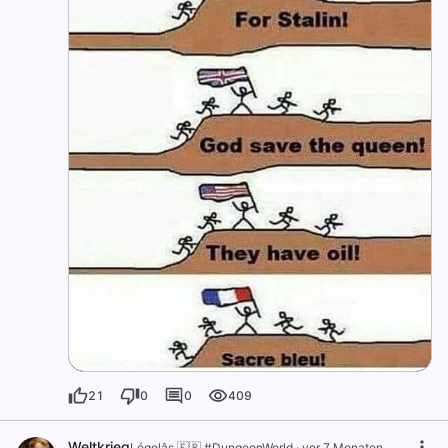
21
0
0
409
Weltkrieg
Légolâs 🇫🇷 #DungeonWorld
·
vor 7 Monaten