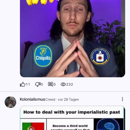
11
0
0
232
Kolonialismus
Creed
·
vor 28 Tagen