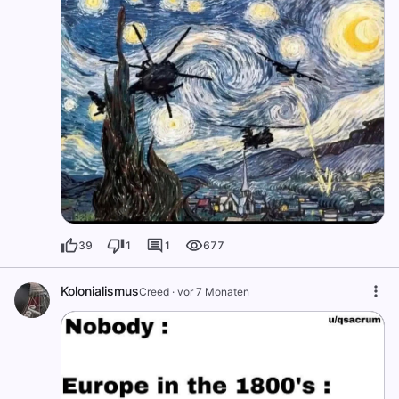
39
1
1
677
Kolonialismus
Creed
·
vor 7 Monaten