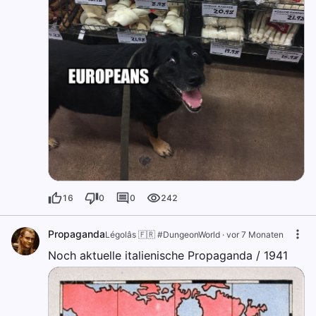
16
0
0
242
Propaganda
Légolâs 🇫🇷 #DungeonWorld
·
vor 7 Monaten
Noch aktuelle italienische Propaganda / 1941