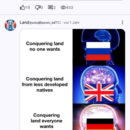
15
0
2
433
Land
𝕳𝖚𝖘𝖐𝖞𝕻𝖍𝖔𝖊𝖓𝖎𝖝_𝟔𝟒𝟕🐦‍🔥
·
vor 1 Jahr