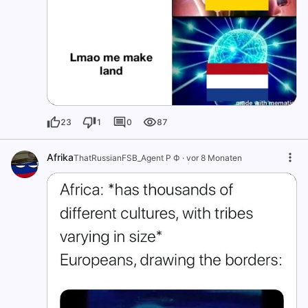
23
1
0
87
Afrika
ThatRussianFSB_Agent Р Ф
·
vor 8 Monaten