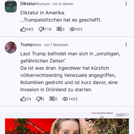
Diktatur
Anonym
·
vor 9 Jahren
Diktatur in Amerika.
...Trumpelstilzchen hat es geschafft.
582
116
3
503
Trump
Mats
·
vor 7 Monaten
Laut Trump befindet man sich in „unruhigen,
gefährlichen Zeiten“.
Da ist was dran. Irgendwer hat kürzlich
völkerrechtswidrig Venezuela angegriffen,
Kolumbien gedroht und ist kurz davor, eine
Invasion in Grönland zu starten.
23
3
0
1422