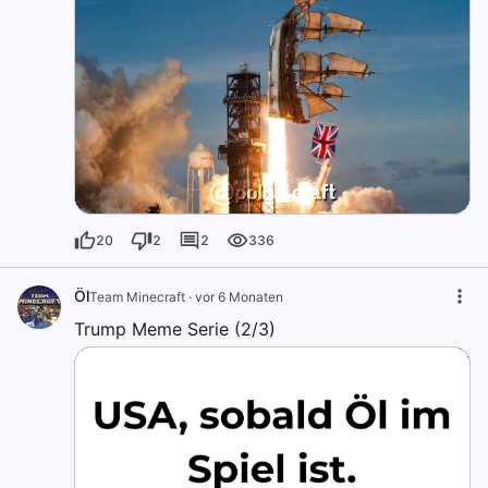
20
2
2
336
Öl
Team Minecraft
·
vor 6 Monaten
Trump Meme Serie (2/3)