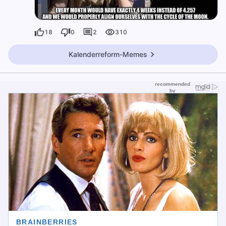
18
0
2
310
Kalenderreform-Memes