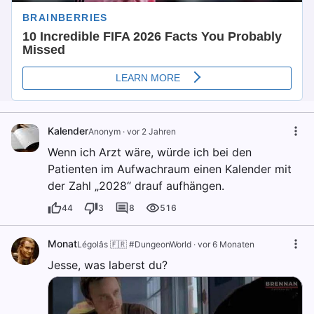
Kalender
Anonym
·
vor 2 Jahren
Wenn ich Arzt wäre, würde ich bei den
Patienten im Aufwachraum einen Kalender mit
der Zahl „2028“ drauf aufhängen.
44
3
8
516
Monat
Légolâs 🇫🇷 #DungeonWorld
·
vor 6 Monaten
Jesse, was laberst du?