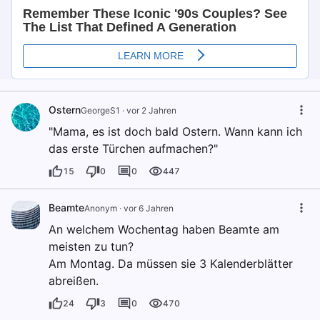
Ostern
GeorgeS1
·
vor 2 Jahren
"Mama, es ist doch bald Ostern. Wann kann ich
das erste Türchen aufmachen?"
15
0
0
447
Beamte
Anonym
·
vor 6 Jahren
An welchem Wochentag haben Beamte am
meisten zu tun?
Am Montag. Da müssen sie 3 Kalenderblätter
abreißen.
24
3
0
470