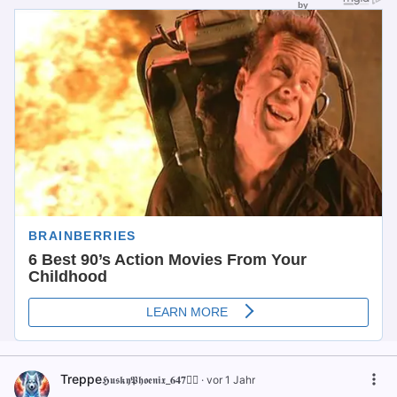
Treppe
𝕳𝖚𝖘𝖐𝖞𝕻𝖍𝖔𝖊𝖓𝖎𝖝_𝟔𝟒𝟕🐦‍🔥
·
vor 1 Jahr