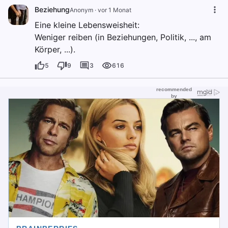
Beziehung
Anonym
·
vor 1 Monat
Eine kleine Lebensweisheit:
Weniger reiben (in Beziehungen, Politik, ..., am
Körper, ...).
5
9
3
616