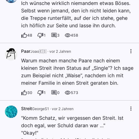
Ich wünsche wirklich niemandem etwas Böses.
Selbst wenn jemand, den ich nicht leiden kann,
die Treppe runterfällt, auf der ich stehe, gehe
ich höflich zur Seite und lasse ihn durch.
48
1
3
458
Paar
Joao🇪🇸
·
vor 2 Jahren
Warum machen manche Paare nach einem
kleinen Streit ihren Status auf „Single“? Ich sage
zum Beispiel nicht „Waise“, nachdem ich mit
meiner Familie in einen Streit geraten bin.
30
1
0
573
Streit
GeorgeS1
·
vor 2 Jahren
"Komm Schatz, wir vergessen den Streit. Ist
doch egal, wer Schuld daran war ..."
"Okay!"