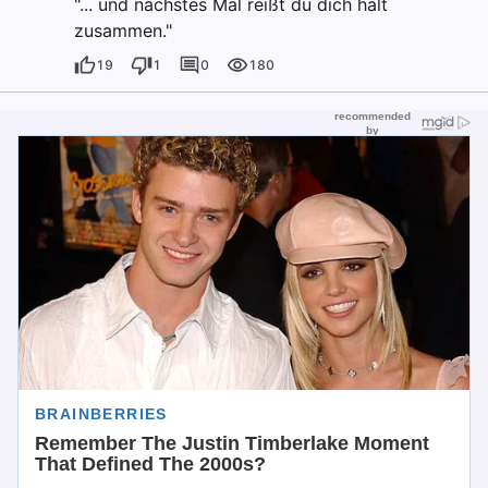
"... und nächstes Mal reißt du dich halt
zusammen."
19
1
0
180