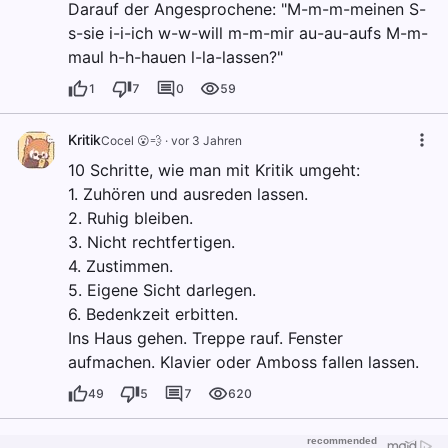
Darauf der Angesprochene: "M-m-m-meinen S-
s-sie i-i-ich w-w-will m-m-mir au-au-aufs M-m-
maul h-h-hauen l-la-lassen?"
1
7
0
59
Kritik
Cocel 😮💨
·
vor 3 Jahren
10 Schritte, wie man mit Kritik umgeht:
1. Zuhören und ausreden lassen.
2. Ruhig bleiben.
3. Nicht rechtfertigen.
4. Zustimmen.
5. Eigene Sicht darlegen.
6. Bedenkzeit erbitten.
Ins Haus gehen. Treppe rauf. Fenster
aufmachen. Klavier oder Amboss fallen lassen.
49
5
7
620