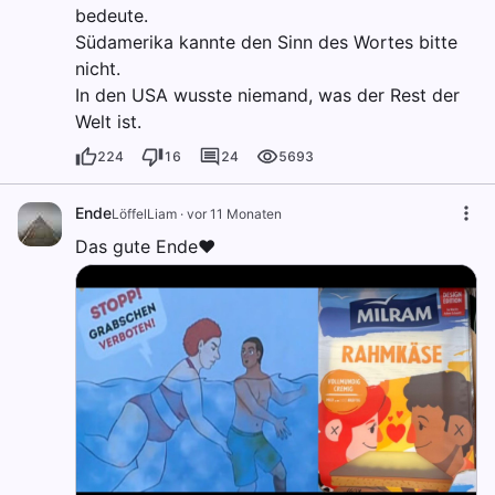
bedeute.
Südamerika kannte den Sinn des Wortes bitte
nicht.
In den USA wusste niemand, was der Rest der
Welt ist.
224
16
24
5693
Ende
LöffelLiam
·
vor 11 Monaten
Das gute Ende❤️