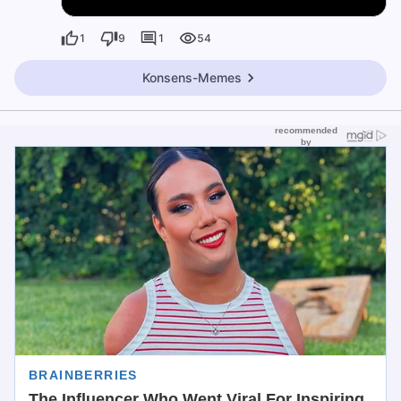
1
9
1
54
Konsens-Memes