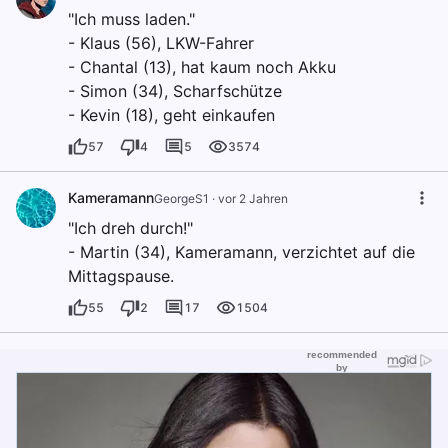
"Ich muss laden."
- Klaus (56), LKW-Fahrer
- Chantal (13), hat kaum noch Akku
- Simon (34), Scharfschütze
- Kevin (18), geht einkaufen
57
4
5
3574
Kameramann
GeorgeS1
·
vor 2 Jahren
"Ich dreh durch!"
- Martin (34), Kameramann, verzichtet auf die
Mittagspause.
55
2
17
1504