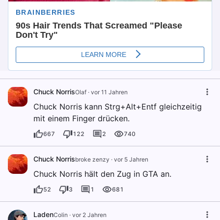
Chuck Norris
Olaf
·
vor 11 Jahren
Chuck Norris kann Strg+Alt+Entf gleichzeitig
mit einem Finger drücken.
667
122
2
740
Chuck Norris
broke zenzy
·
vor 5 Jahren
Chuck Norris hält den Zug in GTA an.
52
3
1
681
Laden
Colin
·
vor 2 Jahren