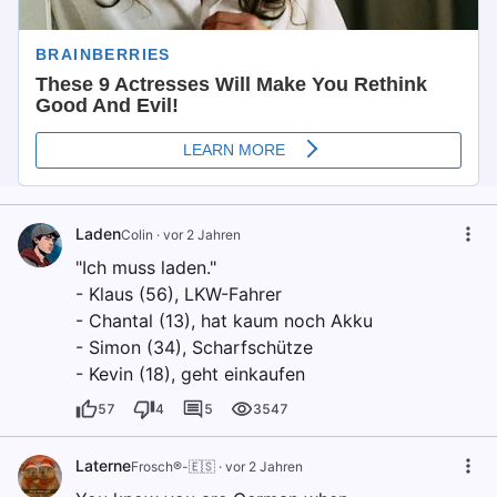
Laden
Colin
·
vor 2 Jahren
"Ich muss laden."
- Klaus (56), LKW-Fahrer
- Chantal (13), hat kaum noch Akku
- Simon (34), Scharfschütze
- Kevin (18), geht einkaufen
57
4
5
3547
Laterne
Frosch®-🇪🇸
·
vor 2 Jahren