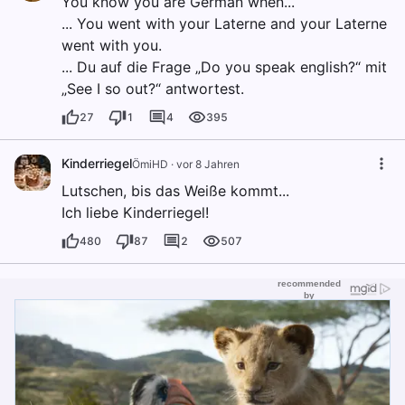
You know you are German when...
... You went with your Laterne and your Laterne
went with you.
... Du auf die Frage „Do you speak english?“ mit
„See I so out?“ antwortest.
27
1
4
395
Kinderriegel
ÖmiHD
·
vor 8 Jahren
Lutschen, bis das Weiße kommt...
Ich liebe Kinderriegel!
480
87
2
507