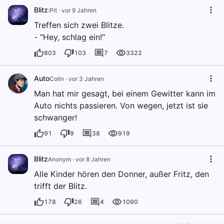
Blitz
:Pit
·
vor 9 Jahren
Treffen sich zwei Blitze.
- "Hey, schlag ein!"
803
103
7
3322
Auto
Colin
·
vor 3 Jahren
Man hat mir gesagt, bei einem Gewitter kann im
Auto nichts passieren. Von wegen, jetzt ist sie
schwanger!
91
9
38
919
Blitz
Anonym
·
vor 8 Jahren
Alle Kinder hören den Donner, außer Fritz, den
trifft der Blitz.
178
26
4
1090