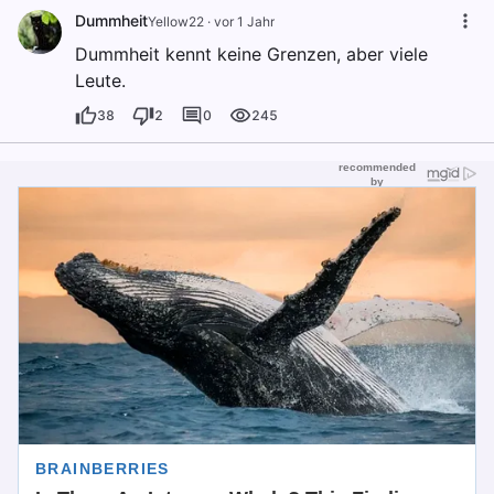
Dummheit
Yellow22
·
vor 1 Jahr
Dummheit kennt keine Grenzen, aber viele
Leute.
38
2
0
245