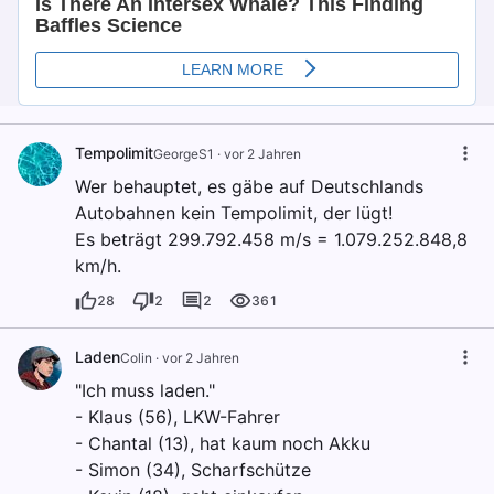
Tempolimit
GeorgeS1
·
vor 2 Jahren
Wer behauptet, es gäbe auf Deutschlands
Autobahnen kein Tempolimit, der lügt!
Es beträgt 299.792.458 m/s = 1.079.252.848,8
km/h.
28
2
2
361
Laden
Colin
·
vor 2 Jahren
"Ich muss laden."
- Klaus (56), LKW-Fahrer
- Chantal (13), hat kaum noch Akku
- Simon (34), Scharfschütze