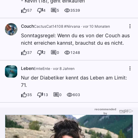
- Kevin (18), geht einkaufen
57
4
5
3539
Couch
CactusCat14108 #Nirvana
·
vor 10 Monaten
Sonntagsregel: Wenn du es von der Couch aus
nicht erreichen kannst, brauchst du es nicht.
37
2
0
1248
Leben
ErnteEnte
·
vor 8 Jahren
Nur der Diabetiker kennt das Leben am Limit:
71.
35
13
0
603