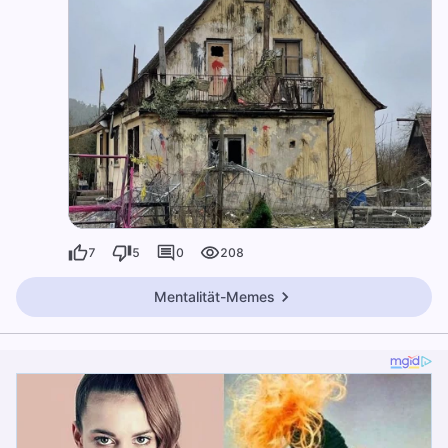
7
5
0
208
Mentalität-Memes