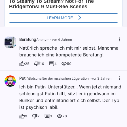
Beratung
Anonym
·
vor 4 Jahren
Natürlich spreche ich mit mir selbst. Manchmal
brauche ich eine kompetente Beratung!
25
10
4
50
Putin
Botschafter der russischen Lügeration
·
vor 3 Jahren
Ich bin Putin-Unterstützer... Wenn jetzt niemand
schleunigst Putin hilft, sitzt er irgendwann im
Bunker und entmilitarisiert sich selbst. Der Typ
ist psychisch labil.
9
7
3
70