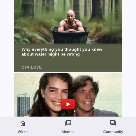
Witze
Memes
Community