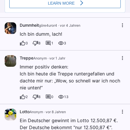
Dummheit
göre4uror4
·
vor 4 Jahren
Ich bin dumm, lach!
3
8
1
3
Treppe
Anonym
·
vor 1 Jahr
Immer positiv denken:
Ich bin heute die Treppe runtergefallen und
dachte mir nur: „Wow, so schnell war ich noch
nie unten!“
2
8
0
13
Lotto
Anonym
·
vor 8 Jahren
Ein Deutscher gewinnt im Lotto 12.500,87 €.
Der Deutsche bekommt "nur 12.500,87 €".