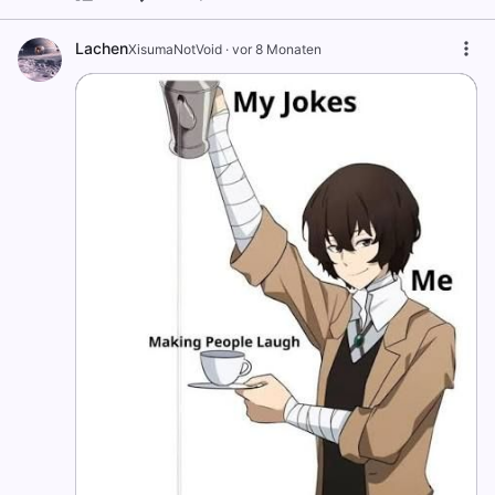
Lachen
XisumaNotVoid
·
vor 8 Monaten