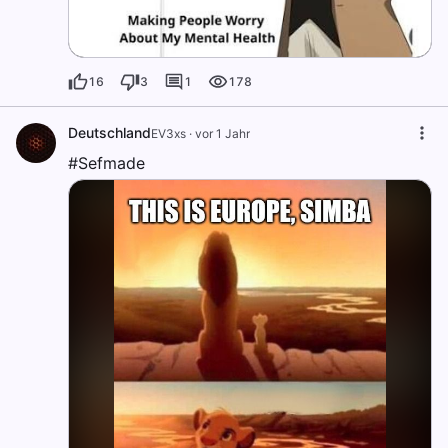
16
3
1
178
Deutschland
EV3xs
·
vor 1 Jahr
#Sefmade