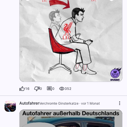
16
0
0
352
Autofahrer
Verchromte Ginsterkatze
·
vor 1 Monat