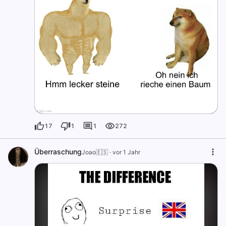
17
1
1
272
Überraschung
Joao🇪🇸
·
vor 1 Jahr