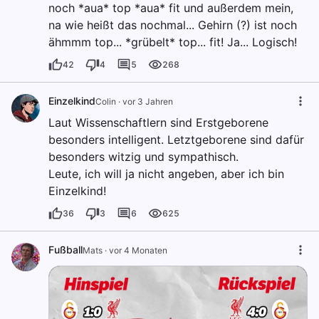
noch *aua* top *aua* fit und außerdem mein,
na wie heißt das nochmal... Gehirn (?) ist noch
ähmmm top... *grübelt* top... fit! Ja... Logisch!
42
4
5
268
Einzelkind
Colin
·
vor 3 Jahren
Laut Wissenschaftlern sind Erstgeborene
besonders intelligent. Letztgeborene sind dafür
besonders witzig und sympathisch.
Leute, ich will ja nicht angeben, aber ich bin
Einzelkind!
36
3
6
625
Fußball
Mats
·
vor 4 Monaten