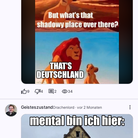
9
4
2
34
Geisteszustand
Drachenlord
·
vor 2 Monaten