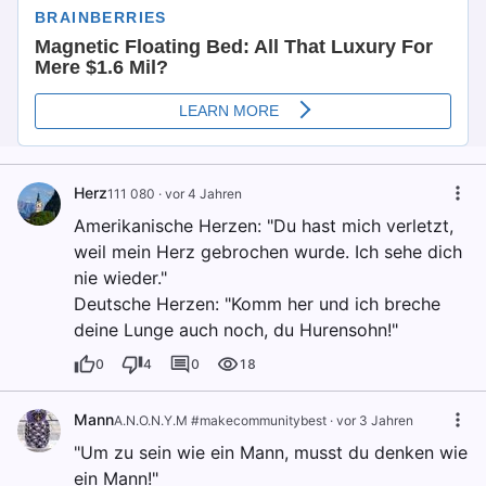
Herz
111 080
·
vor 4 Jahren
Amerikanische Herzen: "Du hast mich verletzt,
weil mein Herz gebrochen wurde. Ich sehe dich
nie wieder."
Deutsche Herzen: "Komm her und ich breche
deine Lunge auch noch, du Hurensohn!"
0
4
0
18
Mann
A.N.O.N.Y.M #makecommunitybest
·
vor 3 Jahren
"Um zu sein wie ein Mann, musst du denken wie
ein Mann!"