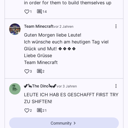
in order for them to build themselves up
1
14
Team Minecraft
vor 2 Jahren
Guten Morgen liebe Leute!
Ich wünsche euch am heutigen Tag viel
Glück und Mut! 🍀🍀🍀🍀
Liebe Grüsse
Team Minecraft
3
2
🦖🦕The Dino🦕🦖
vor 3 Jahren
LEUTE ICH HAB ES GESCHAFFT FIRST TRY
ZU SHIFTEN!
2
21
Community