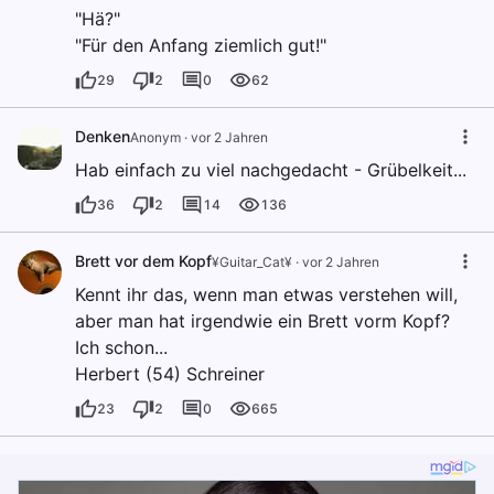
"Hä?"
"Für den Anfang ziemlich gut!"
29
2
0
62
Denken
Anonym
·
vor 2 Jahren
Hab einfach zu viel nachgedacht - Grübelkeit...
36
2
14
136
Brett vor dem Kopf
¥Guitar_Cat¥
·
vor 2 Jahren
Kennt ihr das, wenn man etwas verstehen will,
aber man hat irgendwie ein Brett vorm Kopf?
Ich schon...
Herbert (54) Schreiner
23
2
0
665