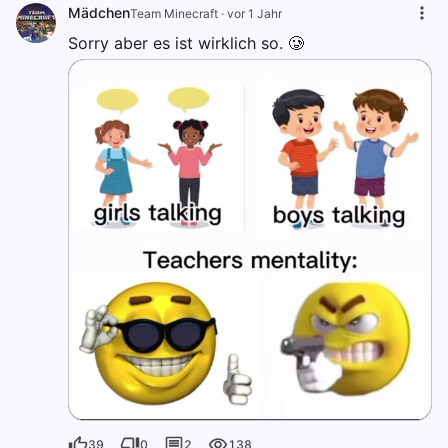
Mädchen
Team Minecraft
·
vor 1 Jahr
Sorry aber es ist wirklich so. 🥲
39
0
2
138