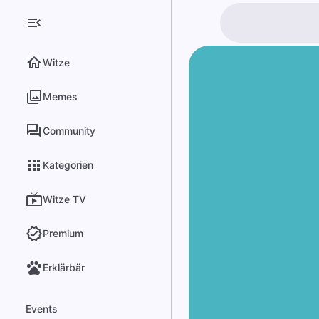
Witze
Memes
Community
Kategorien
Witze TV
Premium
Erklärbär
Events