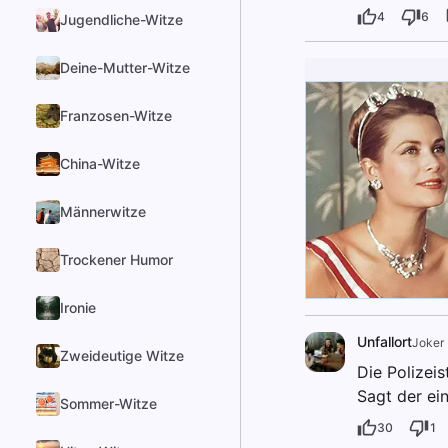
4
6
Jugendliche-Witze
Deine-Mutter-Witze
Franzosen-Witze
China-Witze
Männerwitze
Trockener Humor
Ironie
Unfallort
Joker
Zweideutige Witze
Die Polizei
Sagt der ein
Sommer-Witze
30
1