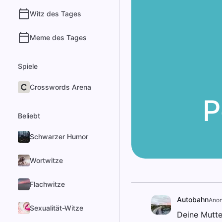
Witz des Tages
Meme des Tages
Spiele
Crosswords Arena
P
Beliebt
Schwarzer Humor
Wortwitze
Flachwitze
Autobahn
Ano
Sexualität-Witze
Deine Mutter