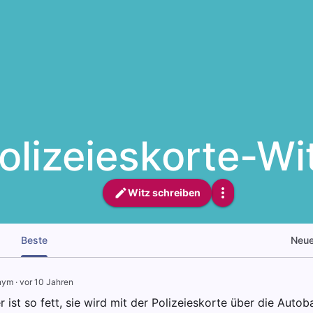
olizeieskorte-Wi
Witz schreiben
Beste
Neu
nym
·
vor 10 Jahren
 ist so fett, sie wird mit der Polizeieskorte über die Autob