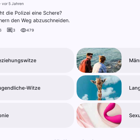
·
vor 5 Jahren
t die Polizei eine Schere?
hern den Weg abzuschneiden.
6
3
479
eziehungswitze
Män
ugendliche-Witze
Lang
onie
Sexu