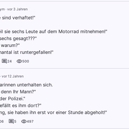
nym
·
vor 3 Jahren
e sind verhaftet!"
Weil sie sechs Leute auf dem Motorrad mitnehmen!"
sechs gesagt???"
a, warum?"
antal ist runtergefallen!"
24
500
·
vor 12 Jahren
rinnen unterhalten sich.
denn Ihr Mann?"
der Polizei."
efällt es ihm dort?"
g, sie haben ihn erst vor einer Stunde abgeholt!"
06
5
497