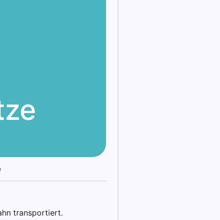
tze
e
ahn transportiert.