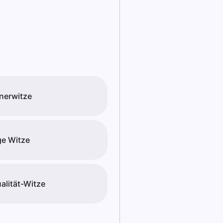
nerwitze
e Witze
alität-Witze