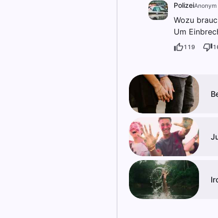
Polizei
Anonym
Wozu brauch
Um Einbrec
119
1
B
J
Ir