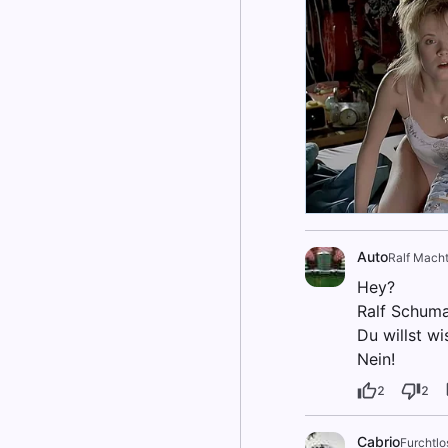
Auto
Ralf Mach
Hey?
Ralf Schum
Du willst wi
Nein!
2
2
Cabrio
Furchtlo