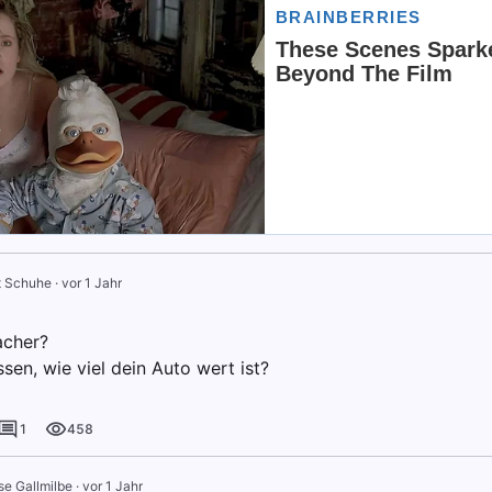
t Schuhe
·
vor 1 Jahr
acher?
ssen, wie viel dein Auto wert ist?
1
458
se Gallmilbe
·
vor 1 Jahr