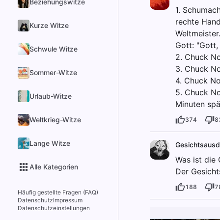
Beziehungswitze
1. Schumach
rechte Hand
Kurze Witze
Weltmeister
Gott: "Gott,
Schwule Witze
2. Chuck Nor
3. Chuck No
Sommer-Witze
4. Chuck No
5. Chuck No
Urlaub-Witze
Minuten spät
Weltkrieg-Witze
374
8
Lange Witze
Gesichtsausd
Was ist die
Alle Kategorien
Der Gesicht
188
7
Häufig gestellte Fragen (FAQ)
Datenschutz
Impressum
Datenschutzeinstellungen