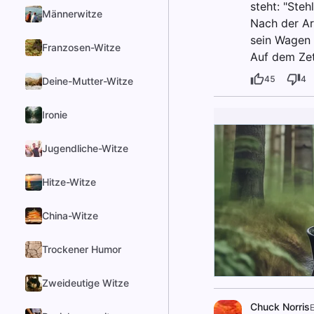
steht: "Steh
Männerwitze
Nach der Ar
sein Wagen 
Franzosen-Witze
Auf dem Zet
45
4
Deine-Mutter-Witze
Ironie
Jugendliche-Witze
Hitze-Witze
China-Witze
Trockener Humor
Zweideutige Witze
Chuck Norris
E