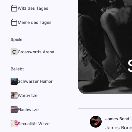
Witz des Tages
Meme des Tages
Spiele
Crosswords Arena
Beliebt
Schwarzer Humor
Wortwitze
Flachwitze
James Bond
E
Sexualität-Witze
James Bond 