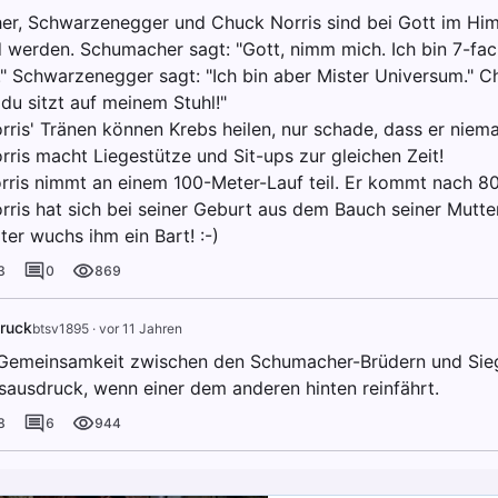
er, Schwarzenegger und Chuck Norris sind bei Gott im Himm
 werden. Schumacher sagt: "Gott, nimm mich. Ich bin 7-fac
." Schwarzenegger sagt: "Ich bin aber Mister Universum." C
 du sitzt auf meinem Stuhl!"
ris' Tränen können Krebs heilen, nur schade, dass er niemal
rris macht Liegestütze und Sit-ups zur gleichen Zeit!
rris nimmt an einem 100-Meter-Lauf teil. Er kommt nach 80 
rris hat sich bei seiner Geburt aus dem Bauch seiner Mutte
er wuchs ihm ein Bart! :-)
3
0
869
ruck
btsv1895
·
vor 11 Jahren
 Gemeinsamkeit zwischen den Schumacher-Brüdern und Sie
sausdruck, wenn einer dem anderen hinten reinfährt.
8
6
944