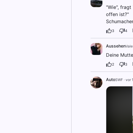
"Wie", frag
offen ist?"
Schumacher:
3
4
Aussehen
Vale
Deine Mutter
2
3
Auto
SWF
·
vor 