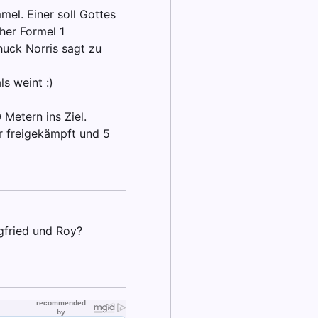
el. Einer soll Gottes
her Formel 1
huck Norris sagt zu
s weint :)
Metern ins Ziel.
r freigekämpft und 5
gfried und Roy?