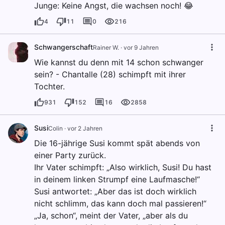
Junge: Keine Angst, die wachsen noch! 😂
4
11
0
216
Schwangerschaft
Rainer W.
·
vor 9 Jahren
Wie kannst du denn mit 14 schon schwanger
sein? - Chantalle (28) schimpft mit ihrer
Tochter.
931
152
16
2858
Susi
Colin
·
vor 2 Jahren
Die 16-jährige Susi kommt spät abends von
einer Party zurück.
Ihr Vater schimpft: „Also wirklich, Susi! Du hast
in deinem linken Strumpf eine Laufmasche!“
Susi antwortet: „Aber das ist doch wirklich
nicht schlimm, das kann doch mal passieren!“
„Ja, schon“, meint der Vater, „aber als du