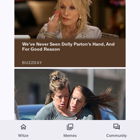
Witze
Memes
Community