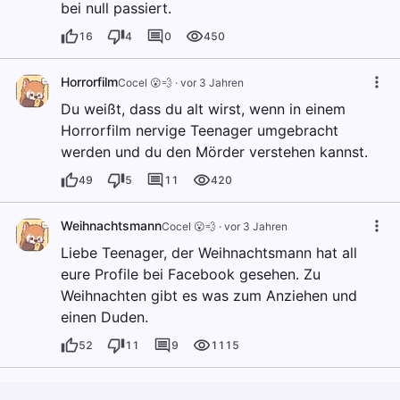
bei null passiert.
16
4
0
450
Horrorfilm
Cocel 😮💨
·
vor 3 Jahren
Du weißt, dass du alt wirst, wenn in einem
Horrorfilm nervige Teenager umgebracht
werden und du den Mörder verstehen kannst.
49
5
11
420
Weihnachtsmann
Cocel 😮💨
·
vor 3 Jahren
Liebe Teenager, der Weihnachtsmann hat all
eure Profile bei Facebook gesehen. Zu
Weihnachten gibt es was zum Anziehen und
einen Duden.
52
11
9
1115