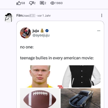
58
2
2
1960
Film
Joao🇪🇸
·
vor 1 Jahr