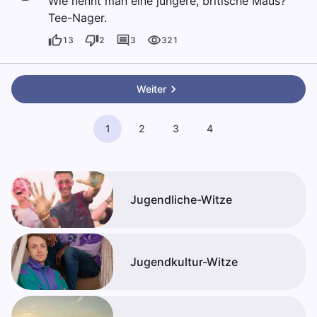
Wie nennt man eine jüngere, britische Maus?
Tee-Nager.
13
2
3
321
Weiter
1
2
3
4
Jugendliche-Witze
Jugendkultur-Witze