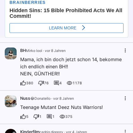
BH
Mirko lool
·
vor 8 Jahren
Mama, ich bin doch jetzt schon 14, bekomme
ich endlich einen BH!!
NEIN, GÜNTHER!!
380
76
4
1178
Nuss
😂Donatello
·
vor 8 Jahren
Teenage Mutant Deez Nuts Warriors!
5
1
1
375
Kinderfilm
cedrig diggory
·
vor 4 Jahren