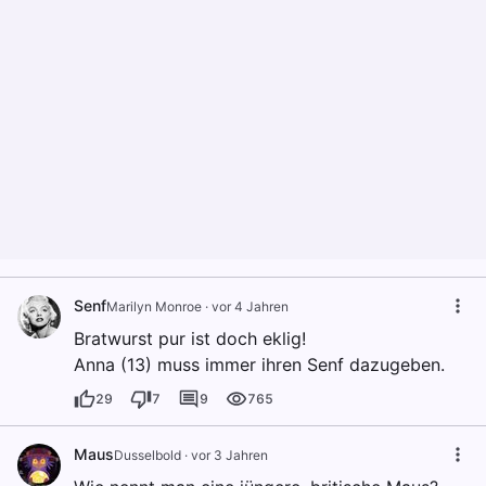
Senf
Marilyn Monroe
·
vor 4 Jahren
Bratwurst pur ist doch eklig!
Anna (13) muss immer ihren Senf dazugeben.
29
7
9
765
Maus
Dusselbold
·
vor 3 Jahren