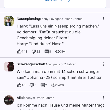
Nasenpiercing
Loony Lovegood
·
vor 6 Jahren
Harry: "Lass uns ein Nasenpiercing machen."
Voldemort: "Dafür brauchst du die
Genehmigung deiner Eltern."
Harry: "Und du ne' Nase."
148
22
8
394
Schwangerschaft
Anonym
·
vor 7 Jahren
Wie kann man denn mit 14 schon schwanger
sein? Johanna (28) schimpft mit ihrer Tochter.
48
5
2
1428
Alibi
Anоnуm
·
vor 2 Jahren
Ich komme nach Hause und meine Mutter fragt