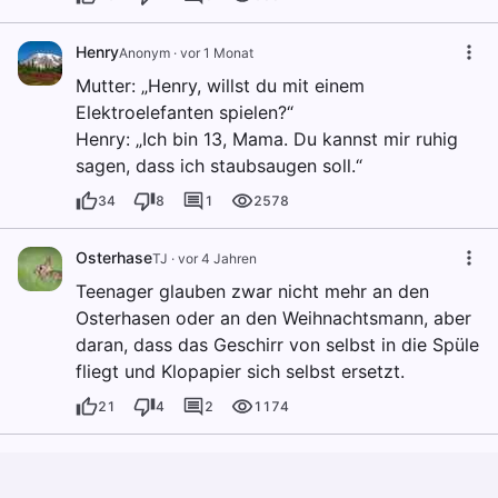
Henry
Anonym
·
vor 1 Monat
Mutter: „Henry, willst du mit einem
Elektroelefanten spielen?“
Henry: „Ich bin 13, Mama. Du kannst mir ruhig
sagen, dass ich staubsaugen soll.“
34
8
1
2578
Osterhase
TJ
·
vor 4 Jahren
Teenager glauben zwar nicht mehr an den
Osterhasen oder an den Weihnachtsmann, aber
daran, dass das Geschirr von selbst in die Spüle
fliegt und Klopapier sich selbst ersetzt.
21
4
2
1174