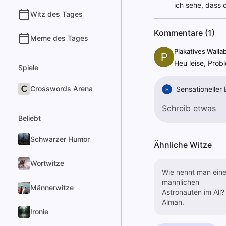
ich sehe, dass d
Witz des Tages
Kommentare (1)
Meme des Tages
Plakatives Walla
P
Heu leise, Prob
Spiele
Crosswords Arena
Sensationeller 
S
Beliebt
Schwarzer Humor
Ähnliche Witze
Wortwitze
Wie nennt man ein
männlichen
Männerwitze
Astronauten im All?
Alman.
Ironie