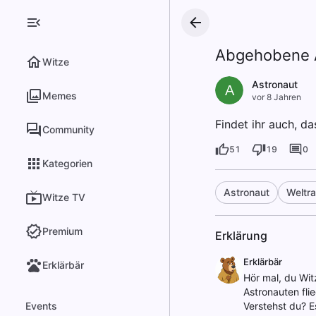
Abgehobene 
Witze
Astronaut
A
Memes
vor 8 Jahren
Findet ihr auch, d
Community
51
19
0
Kategorien
Astronaut
Weltr
Witze TV
Premium
Erklärung
Erklärbär
Erklärbär
Hör mal, du Witz
Astronauten fli
Events
Verstehst du? Es