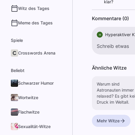
klar?
Witz des Tages
Kommentare (0)
Meme des Tages
Hyperaktiver K
H
Spiele
Crosswords Arena
Ähnliche Witze
Beliebt
Schwarzer Humor
Warum sind
Astronauten immer
relaxed? Es gibt keinen
Wortwitze
Druck im Weltall.
Flachwitze
Mehr Witze
Sexualität-Witze