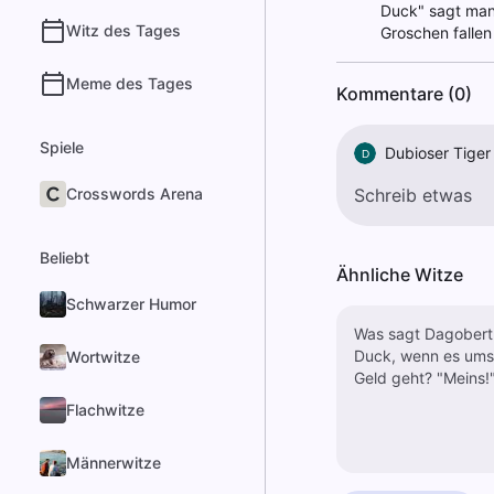
Duck" sagt man 
Witz des Tages
Groschen fallen
Meme des Tages
Kommentare (0)
Spiele
Dubioser Tiger
D
Crosswords Arena
Beliebt
Ähnliche Witze
Schwarzer Humor
Was sagt Dagobert
Duck, wenn es ums
Wortwitze
Geld geht? "Meins!
Flachwitze
Männerwitze