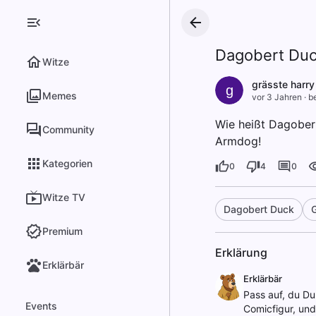
Dagobert Duc
Witze
grässte harry
g
Memes
vor 3 Jahren
·
be
Wie heißt Dagober
Community
Armdog!
Kategorien
0
4
0
Witze TV
Dagobert Duck
G
Premium
Erklärung
Erklärbär
Erklärbär
Pass auf, du Du
Events
Comicfigur, und