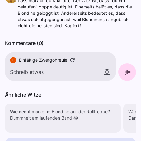
Pass mal auf, du Knalltüte! Der Witz ist, dass "dumm
gelaufen" doppeldeutig ist. Einerseits heißt es, dass die
Blondine gejoggt ist. Andererseits bedeutet es, dass
etwas schiefgegangen ist, weil Blondinen ja angeblich
nicht die hellsten sind. Kapiert?
Kommentare (0)
Einfältige Zwergohreule
E
Ähnliche Witze
Wie nennt man eine Blondine auf der Rolltreppe?
Warum
Dummheit am laufenden Band 😂
Damit