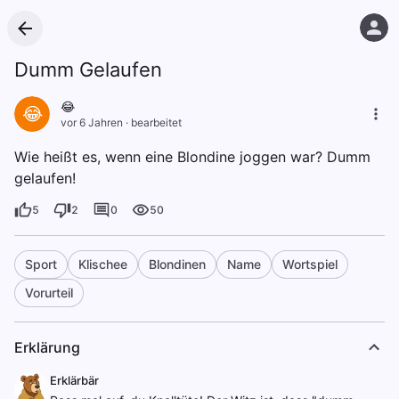
Dumm Gelaufen
😂
😂
vor 6 Jahren
·
bearbeitet
Wie heißt es, wenn eine Blondine joggen war? Dumm
gelaufen!
5
2
0
50
Sport
Klischee
Blondinen
Name
Wortspiel
Vorurteil
Erklärung
Erklärbär