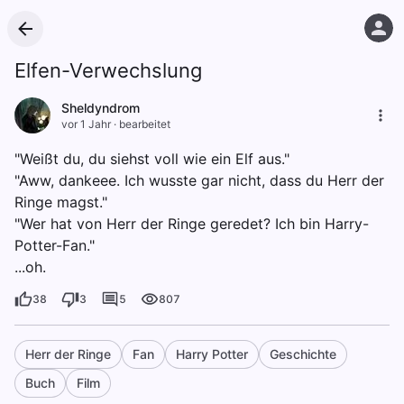
Elfen-Verwechslung
Sheldyndrom
vor 1 Jahr
·
bearbeitet
"Weißt du, du siehst voll wie ein Elf aus."
"Aww, dankeee. Ich wusste gar nicht, dass du Herr der
Ringe magst."
"Wer hat von Herr der Ringe geredet? Ich bin Harry-
Potter-Fan."
...oh.
38
3
5
807
Herr der Ringe
Fan
Harry Potter
Geschichte
Buch
Film