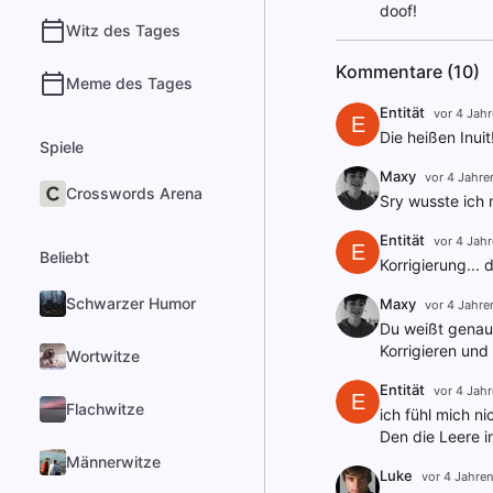
doof!
Witz des Tages
Kommentare (10)
Meme des Tages
Entität
vor 4 Jahr
E
Die heißen Inuit
Spiele
Maxy
vor 4 Jahre
Crosswords Arena
Sry wusste ich n
Entität
vor 4 Jahr
E
Beliebt
Korrigierung... 
Schwarzer Humor
Maxy
vor 4 Jahre
Du weißt genau 
Korrigieren und
Wortwitze
Entität
vor 4 Jahr
E
Flachwitze
ich fühl mich ni
Den die Leere i
Männerwitze
Luke
vor 4 Jahren