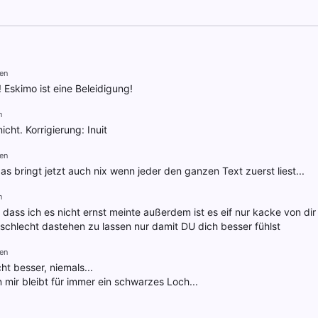
en
! Eskimo ist eine Beleidigung!
n
icht. Korrigierung: Inuit
en
das bringt jetzt auch nix wenn jeder den ganzen Text zuerst liest...
n
dass ich es nicht ernst meinte außerdem ist es eif nur kacke von di
 schlecht dastehen zu lassen nur damit DU dich besser fühlst
en
cht besser, niemals...
n mir bleibt für immer ein schwarzes Loch...