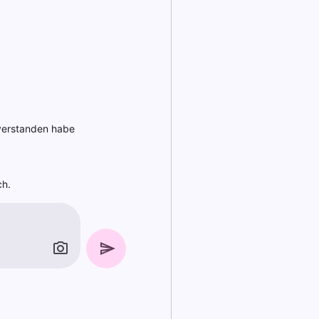
t verstanden habe
ch.