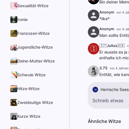
Bin deiner Mein
Sexualität-Witze
Anonym
vor 4 Ja
*like*
Ironie
Anonym
vor 4 Ja
Franzosen-Witze
Man sollte Entit
🇮🇹Julius🇩🇪
v
Jugendliche-Witze
🇮
Er wusste es ja 
enthalte ich mi
Deine-Mutter-Witze
3.75
vor 4 Jahren
Entität, wie ka
Schwule Witze
Hitze-Witze
Herrische Sees
H
Zweideutige Witze
Kurze Witze
Ähnliche Witze