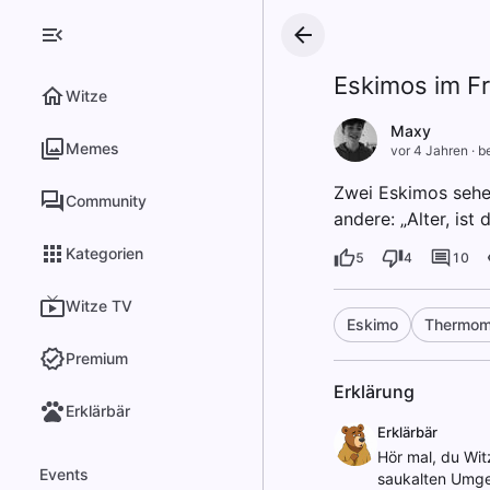
Eskimos im Fr
Witze
Maxy
Memes
vor 4 Jahren
·
be
Zwei Eskimos sehen
Community
andere: „Alter, ist
Kategorien
5
4
10
Witze TV
Eskimo
Thermom
Premium
Erklärung
Erklärbär
Erklärbär
Hör mal, du Wit
Events
saukalten Umgeb