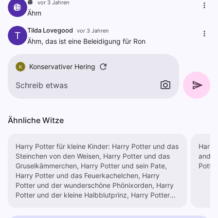
🪩
vor 3 Jahren
🪩
Ähm
Tilda Lovegood
vor 3 Jahren
T
Ähm, das ist eine Beleidigung für Ron
Konservativer Hering
K
Ähnliche Witze
Harry Potter für kleine Kinder: Harry Potter und das
Harry 
Steinchen von den Weisen, Harry Potter und das
andere
Gruselkämmerchen, Harry Potter und sein Pate,
Potte
Harry Potter und das Feuerkachelchen, Harry
Potter und der wunderschöne Phönixorden, Harry
Potter und der kleine Halbblutprinz, Harry Potter
und die geheimnisvollen Heiligtümer😛