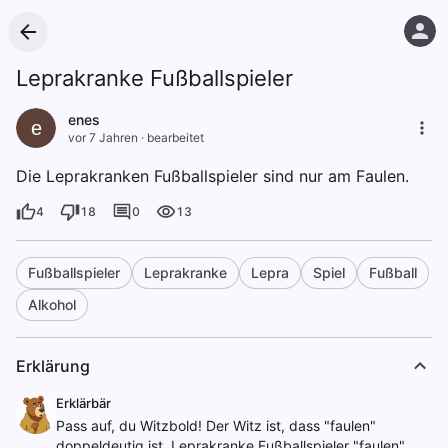
Leprakranke Fußballspieler
enes
e
vor 7 Jahren
·
bearbeitet
Die Leprakranken Fußballspieler sind nur am Faulen.
4
18
0
13
Fußballspieler
Leprakranke
Lepra
Spiel
Fußball
Alkohol
Erklärung
Erklärbär
Pass auf, du Witzbold! Der Witz ist, dass "faulen"
doppeldeutig ist. Leprakranke Fußballspieler "faulen",