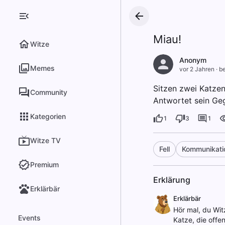
Miau!
Witze
Anonym
Memes
vor 2 Jahren
·
be
Sitzen zwei Katzen
Community
Antwortet sein Geg
Kategorien
1
3
1
Witze TV
Fell
Kommunikati
Premium
Erklärung
Erklärbär
Erklärbär
Hör mal, du Wit
Events
Katze, die offen