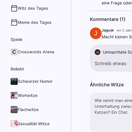
eine Frage oder 
Witz des Tages
Kommentare (1)
Meme des Tages
Jaguar
vor 2 Jah
J
Macht keinen Si
Spiele
Crosswords Arena
Umnachtete Sc
U
Beliebt
Schwarzer Humor
Ähnliche Witze
Wortwitze
Wie nennt man ein
Unterhaltung zwis
Flachwitze
Katzen? Ein Chat.
Sexualität-Witze