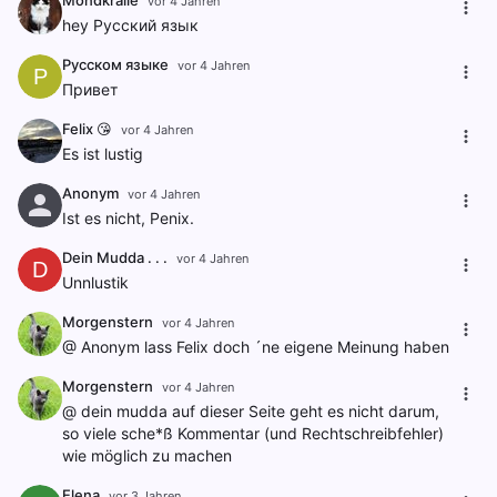
Mondkralle
vor 4 Jahren
hey Русский язык
Русском языке
vor 4 Jahren
Р
Привет
Felix 😘
vor 4 Jahren
Es ist lustig
Anonym
vor 4 Jahren
Ist es nicht, Penix.
Dein Mudda . . .
vor 4 Jahren
D
Unnlustik
Morgenstern
vor 4 Jahren
@ Anonym lass Felix doch ´ne eigene Meinung haben
Morgenstern
vor 4 Jahren
@ dein mudda auf dieser Seite geht es nicht darum,
so viele sche*ß Kommentar (und Rechtschreibfehler)
wie möglich zu machen
Elena
vor 3 Jahren