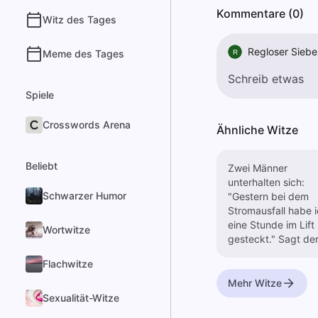
Kommentare (0)
Witz des Tages
Regloser Siebe
Meme des Tages
R
Spiele
Crosswords Arena
Ähnliche Witze
Beliebt
Zwei Männer
unterhalten sich:
Schwarzer Humor
"Gestern bei dem
Stromausfall habe 
eine Stunde im Lift
Wortwitze
gesteckt." Sagt de
zweite: "Ist noch g
Flachwitze
nichts, ich habe zw
Stunden auf der
Mehr Witze
Rolltreppe gestand
Sexualität-Witze