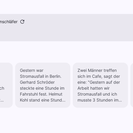
nschläfer
Gestern war
Zwei Männer treffen
Stromausfall in Berlin.
sich im Cafe, sagt der
Gerhard Schröder
eine: "Gestern auf der
ich
steckte eine Stunde im
Arbeit hatten wir
Fahrstuhl fest. Helmut
Stromausfall und ich
r
Kohl stand eine Stunde
musste 3 Stunden im
ar
auf der Rolltreppe ...
Fahrstuhl stehen." Sagt
ei
der andere Mann: "Ich
weiß, ich musste 3
en!"
Stunden auf der
Rolltreppe stehen!"