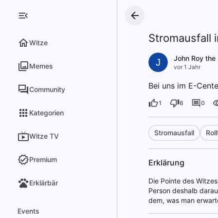
Stromausfall 
Witze
John Roy the 
J
Memes
vor 1 Jahr
Bei uns im E-Cente
Community
1
6
0
Kategorien
Stromausfall
Rol
Witze TV
Premium
Erklärung
Die Pointe des Witzes 
Erklärbär
Person deshalb darauf
dem, was man erwart
Events