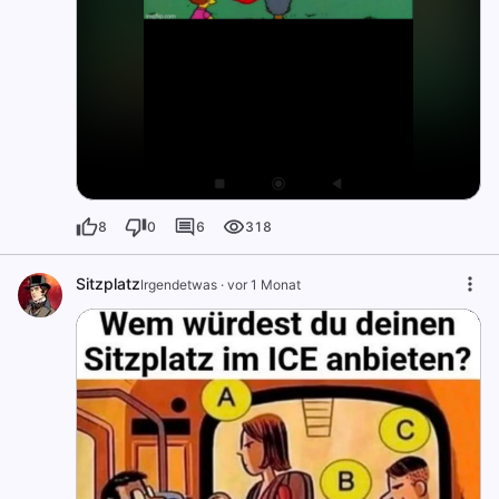
8
0
6
318
Sitzplatz
Irgendetwas
·
vor 1 Monat