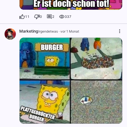
11
0
2
337
Marketing
Irgendetwas
·
vor 1 Monat