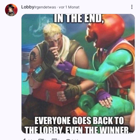
Lobby
Irgendetwas
·
vor 1 Monat