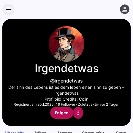
Irgendetwas
@irgendetwas
Der sinn des Lebens ist es dem leben einen sinn zu geben ~
Irgendetwas
Profilbild Credits: Colin
Registriert am
20.1.2025
·
19
Follower
·
Zuletzt aktiv vor 2 Tagen
Folgen
Übersicht
Witze
Memes
Community
Stats