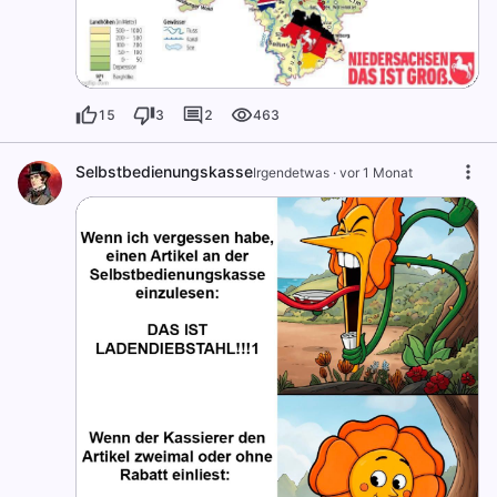
15
3
2
463
Selbstbedienungskasse
Irgendetwas
·
vor 1 Monat