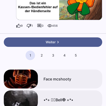
9
1
0
456
Weiter
1
2
3
4
5
Face mcshooty
•*+ 🏳️‍🌈Bell🧿 +*•