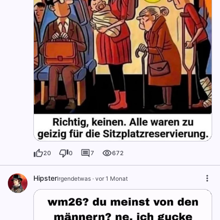
20
0
7
672
Hipster
Irgendetwas
·
vor 1 Monat