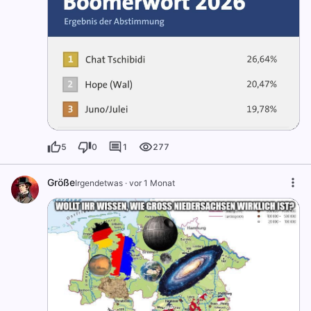
5
0
1
277
Größe
Irgendetwas
·
vor 1 Monat