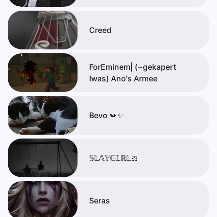
Creed
ForEminem| (~gekapert
Iwas) Ano's Armee
Bevo 🪽✨️
𝕊𝕃𝔸𝕐𝔾𝟙ℝ𝕃🎀
Seras