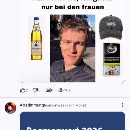
2
0
0
162
Abstimmung
Irgendetwas
·
vor 1 Monat