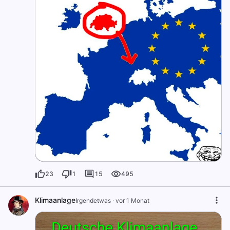
23
1
15
495
Klimaanlage
Irgendetwas
·
vor 1 Monat