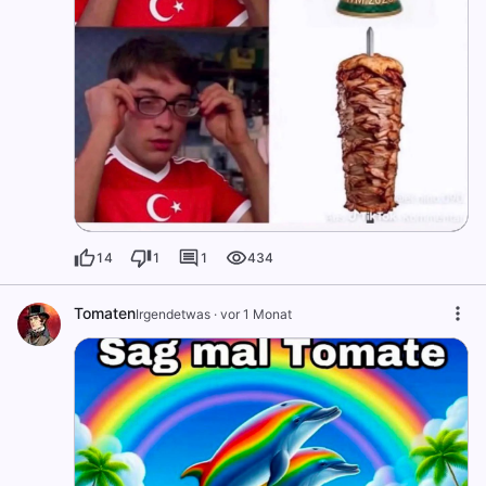
14
1
1
434
Tomaten
Irgendetwas
·
vor 1 Monat