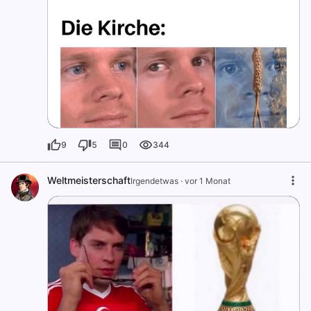
9
5
0
344
Weltmeisterschaft
Irgendetwas
·
vor 1 Monat