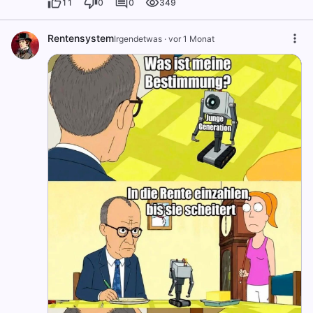
11
0
0
349
Rentensystem
Irgendetwas
·
vor 1 Monat