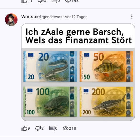
11
0
0
143
Wortspiel
Irgendetwas
·
vor 12 Tagen
9
2
0
218