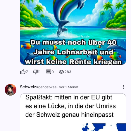
7
1
0
283
Schweiz
Irgendetwas
·
vor 1 Monat