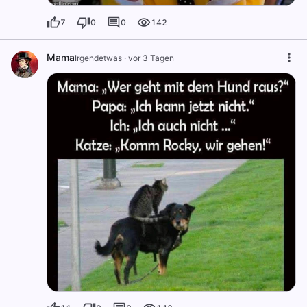
7
0
0
142
Mama
Irgendetwas
·
vor 3 Tagen