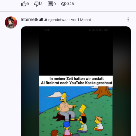
9
3
0
328
Internetkultur
Irgendetwas
·
vor 1 Monat