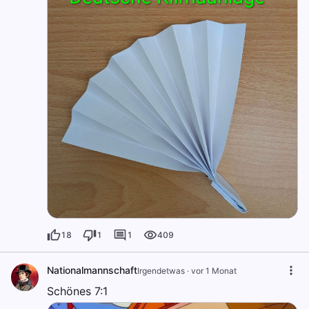
18
1
1
409
Nationalmannschaft
Irgendetwas
·
vor 1 Monat
Schönes 7:1