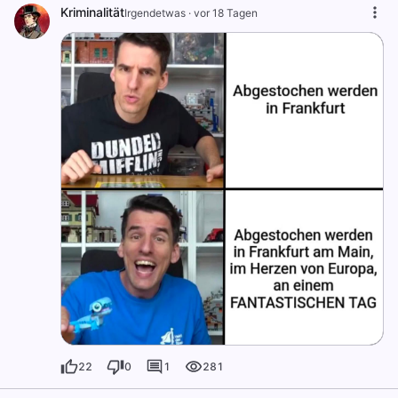
Kriminalität
Irgendetwas
·
vor 18 Tagen
22
0
1
281