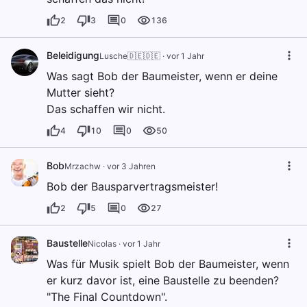
2
3
0
136
Beleidigung
Lusche🇩🇪🇩🇪
·
vor 1 Jahr
Was sagt Bob der Baumeister, wenn er deine
Mutter sieht?
Das schaffen wir nicht.
4
10
0
50
Bob
Mrzachw
·
vor 3 Jahren
Bob der Bausparvertragsmeister!
2
5
0
27
Baustelle
Nicolas
·
vor 1 Jahr
Was für Musik spielt Bob der Baumeister, wenn
er kurz davor ist, eine Baustelle zu beenden?
"The Final Countdown".