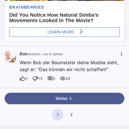
Bob
Anonym
·
vor 9 Jahren
Wenn Bob der Baumeister deine Mudda sieht,
sagt er: "Das können wir nicht schaffen!"
3
15
0
20
Weiter
1
2