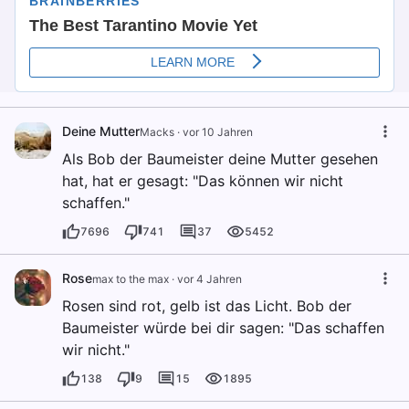
Deine Mutter
Macks
·
vor 10 Jahren
Als Bob der Baumeister deine Mutter gesehen
hat, hat er gesagt: "Das können wir nicht
schaffen."
7696
741
37
5452
Rose
max to the max
·
vor 4 Jahren
Rosen sind rot, gelb ist das Licht. Bob der
Baumeister würde bei dir sagen: "Das schaffen
wir nicht."
138
9
15
1895