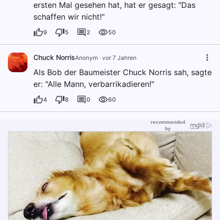
ersten Mal gesehen hat, hat er gesagt: "Das
schaffen wir nicht!"
9
5
2
50
Chuck Norris
Anonym
·
vor 7 Jahren
Als Bob der Baumeister Chuck Norris sah, sagte
er: "Alle Mann, verbarrikadieren!"
4
8
0
60