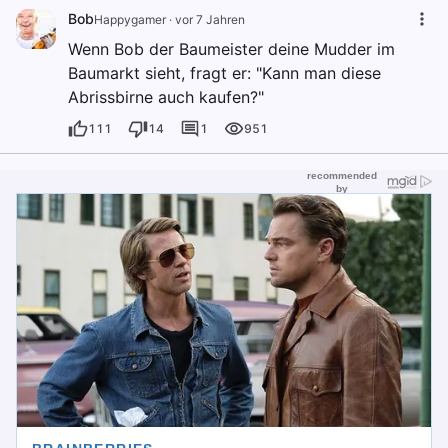
Bob
Happygamer
·
vor 7 Jahren
Wenn Bob der Baumeister deine Mudder im
Baumarkt sieht, fragt er: "Kann man diese
Abrissbirne auch kaufen?"
111
14
1
951