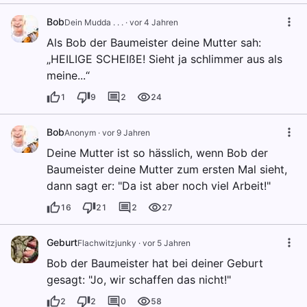
Bob
Dein Mudda . . .
·
vor 4 Jahren
Als Bob der Baumeister deine Mutter sah:
„HEILIGE SCHEIßE! Sieht ja schlimmer aus als
meine...“
1
9
2
24
Bob
Anonym
·
vor 9 Jahren
Deine Mutter ist so hässlich, wenn Bob der
Baumeister deine Mutter zum ersten Mal sieht,
dann sagt er: "Da ist aber noch viel Arbeit!"
16
21
2
27
Geburt
Flachwitzjunky
·
vor 5 Jahren
Bob der Baumeister hat bei deiner Geburt
gesagt: "Jo, wir schaffen das nicht!"
2
2
0
58