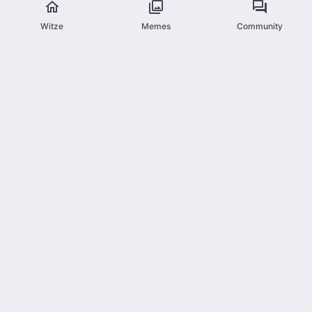
Witze
Memes
Community
Bagger-Witze
Kran-Witze
Baustelle-Witze
LKW-Witze
Werkzeug-Witze