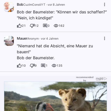
Bob
CuzImConstiYT
·
vor 8 Jahren
Bob der Baumeister: "Können wir das schaffen?"
"Nein, ich kündige!"
21
12
0
162
Mauer
Anonym
·
vor 4 Jahren
"Niemand hat die Absicht, eine Mauer zu
bauen!"
Bob der Baumeister.
10
9
1
135