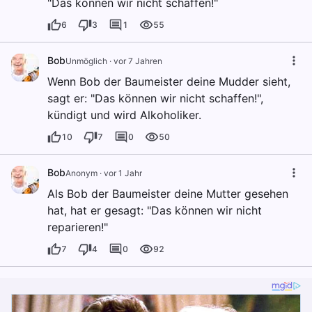
"Das können wir nicht schaffen!"
6
3
1
55
Bob
Unmöglich
·
vor 7 Jahren
Wenn Bob der Baumeister deine Mudder sieht,
sagt er: "Das können wir nicht schaffen!",
kündigt und wird Alkoholiker.
10
7
0
50
Bob
Anonym
·
vor 1 Jahr
Als Bob der Baumeister deine Mutter gesehen
hat, hat er gesagt: "Das können wir nicht
reparieren!"
7
4
0
92