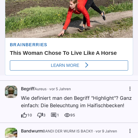
Begriff
Aureus
·
vor 5 Jahren
Wie definiert man den Begriff "Highlight"? Ganz
einfach: Die Beleuchtung im Haifischbecken!
10
3
1
95
Bandwurm
BANDI DER WURM IS BACK!!
·
vor 9 Jahren