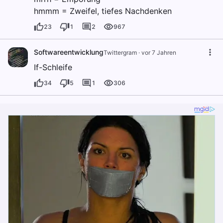
hmmm = Zweifel, tiefes Nachdenken
23
1
2
967
Softwareentwicklung
Twittergram
·
vor 7 Jahren
If-Schleife
34
5
1
306