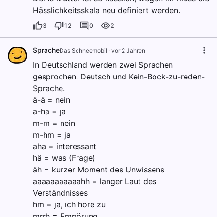
Hässlichkeitsskala neu definiert werden.
3
12
0
2
Sprache
Das Schneemobil
·
vor 2 Jahren
In Deutschland werden zwei Sprachen
gesprochen: Deutsch und Kein-Bock-zu-reden-
Sprache.
ä-ä = nein
ä-hä = ja
m-m = nein
m-hm = ja
aha = interessant
hä = was (Frage)
äh = kurzer Moment des Unwissens
aaaaaaaaaaahh = langer Laut des
Verständnisses
hm = ja, ich höre zu
mrrh = Empörung