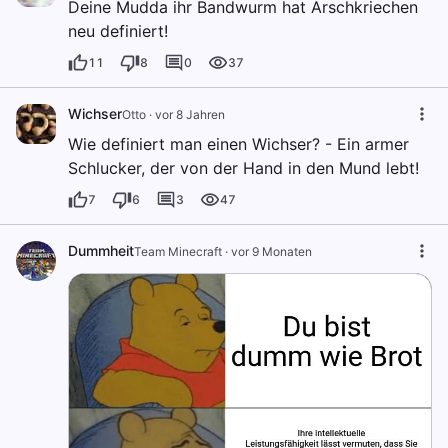
Deine Mudda ihr Bandwurm hat Arschkriechen
neu definiert!
11
8
0
37
Wichser
Otto
·
vor 8 Jahren
Wie definiert man einen Wichser? - Ein armer
Schlucker, der von der Hand in den Mund lebt!
7
6
3
47
Dummheit
Team Minecraft
·
vor 9 Monaten