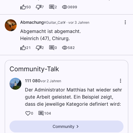
50
7
2
3699
Abmachung
¥Guitar_Cat¥
·
vor 3 Jahren
Abgemacht ist abgemacht.
Heinrich (47), Chirurg.
21
2
0
582
Community-Talk
111 080
vor 2 Jahren
Der Administrator Matthias hat wieder sehr
gute Arbeit geleistet. Ein Beispiel zeigt,
dass die jeweilige Kategorie definiert wird:
0
104
Community