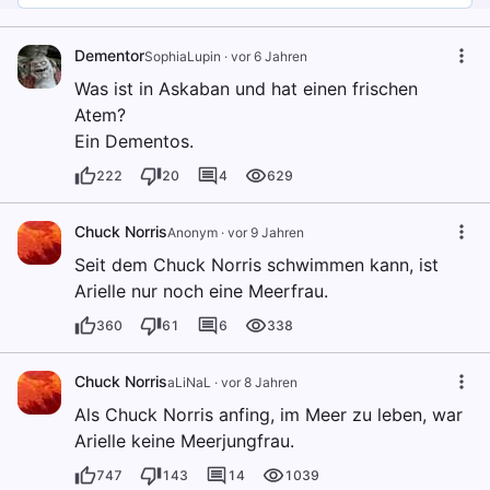
Dementor
SophiaLupin
·
vor 6 Jahren
Was ist in Askaban und hat einen frischen
Atem?
Ein Dementos.
222
20
4
629
Chuck Norris
Anonym
·
vor 9 Jahren
Seit dem Chuck Norris schwimmen kann, ist
Arielle nur noch eine Meerfrau.
360
61
6
338
Chuck Norris
aLiNaL
·
vor 8 Jahren
Als Chuck Norris anfing, im Meer zu leben, war
Arielle keine Meerjungfrau.
747
143
14
1039