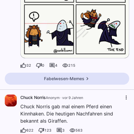
32
0
4
215
Fabelwesen-Memes
Chuck Norris
Anonym
·
vor 9 Jahren
Chuck Norris gab mal einem Pferd einen
Kinnhaken. Die heutigen Nachfahren sind
bekannt als Giraffen.
622
123
3
563