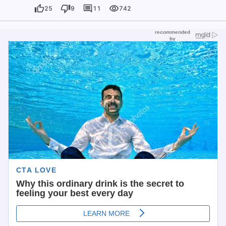
25
9
11
742