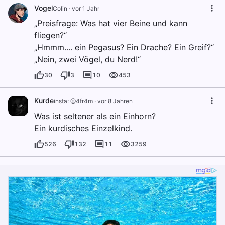
Vogel
Colin
·
vor 1 Jahr
„Preisfrage: Was hat vier Beine und kann
fliegen?“
„Hmmm.... ein Pegasus? Ein Drache? Ein Greif?“
„Nein, zwei Vögel, du Nerd!“
30
3
10
453
Kurde
insta: @4fr4m
·
vor 8 Jahren
Was ist seltener als ein Einhorn?
Ein kurdisches Einzelkind.
526
132
11
3259