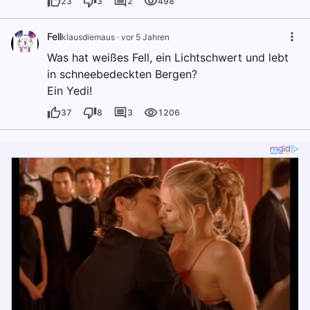
23
3
2
498
Fell
klausdiemaus
·
vor 5 Jahren
Was hat weißes Fell, ein Lichtschwert und lebt
in schneebedeckten Bergen?
Ein Yedi!
37
8
3
1206