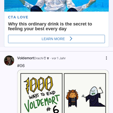
Voldemort
Drachi🧷🍄
·
vor 1 Jahr
#06