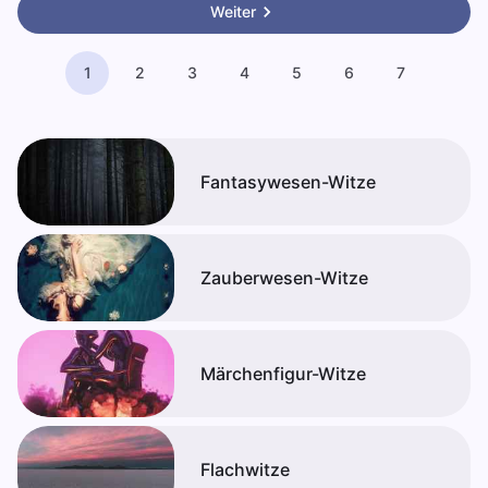
Weiter
1
2
3
4
5
6
7
Fantasywesen-Witze
Zauberwesen-Witze
Märchenfigur-Witze
Flachwitze