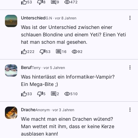
53
8
9
472
Unterschied
G.N
·
vor 8 Jahren
Was ist der Unterschied zwischen einer
schlauen Blondine und einem Yeti? Einen Yeti
hat man schon mal gesehen.
222
53
16
92
Beruf
Terry
·
vor 5 Jahren
Was hinterlässt ein Informatiker-Vampir?
Ein Mega-Bite ;)
33
5
2
510
Drache
Anonym
·
vor 3 Jahren
Wie macht man einen Drachen wütend?
Man wettet mit ihm, dass er keine Kerze
ausblasen kann!