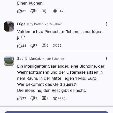
Einen Kuchen!
32
8
5
342
Lüge
Harry Potter
·
vor 5 Jahren
Voldemort zu Pinocchio: "Ich muss nur lügen,
ja?!"
28
7
0
22
Saarländer
Calvin
·
vor 5 Jahren
Ein intelligenter Saarländer, eine Blondine, der
Weihnachtsmann und der Osterhase sitzen in
nem Raum. In der Mitte liegen 1 Mio. Euro.
Wer bekommt das Geld zuerst?
Die Blondine, den Rest gibt es nicht.
33
9
8
2270