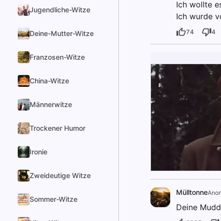
Ich wollte 
Jugendliche-Witze
Ich wurde v
74
4
Deine-Mutter-Witze
Franzosen-Witze
China-Witze
Männerwitze
Trockener Humor
Ironie
Zweideutige Witze
Mülltonne
Ano
Sommer-Witze
Deine Mudde