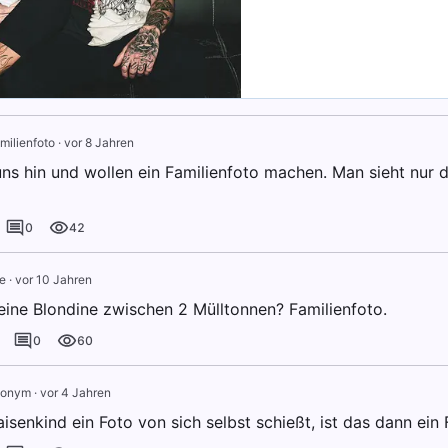
milienfoto
·
vor 8 Jahren
 uns hin und wollen ein Familienfoto machen. Man sieht nur
0
42
e
·
vor 10 Jahren
ine Blondine zwischen 2 Mülltonnen? Familienfoto.
0
60
onym
·
vor 4 Jahren
senkind ein Foto von sich selbst schießt, ist das dann ein 