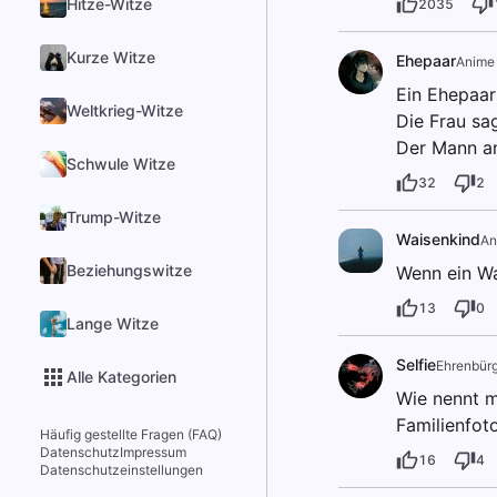
Hitze-Witze
2035
Kurze Witze
Ehepaar
Anime
Ein Ehepaar
Weltkrieg-Witze
Die Frau sag
Der Mann an
Schwule Witze
32
2
Trump-Witze
Waisenkind
An
Beziehungswitze
Wenn ein Wa
13
0
Lange Witze
Selfie
Ehrenbür
Alle Kategorien
Wie nennt m
Familienfoto
Häufig gestellte Fragen (FAQ)
Datenschutz
Impressum
16
4
Datenschutzeinstellungen