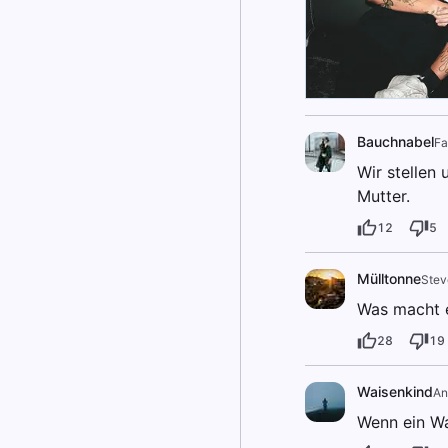
Bauchnabel
Fa
Wir stellen
Mutter.
12
5
Mülltonne
Stev
Was macht e
28
19
Waisenkind
An
Wenn ein Wai