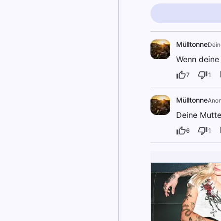
Mülltonne
Dein
Wenn deine 
7
1
Mülltonne
Ano
Deine Mutte
6
1