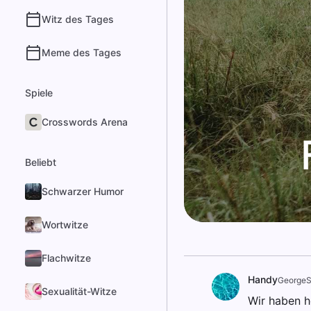
Witz des Tages
Meme des Tages
Spiele
Crosswords Arena
Beliebt
Schwarzer Humor
Wortwitze
Flachwitze
Handy
GeorgeS
Sexualität-Witze
Wir haben h