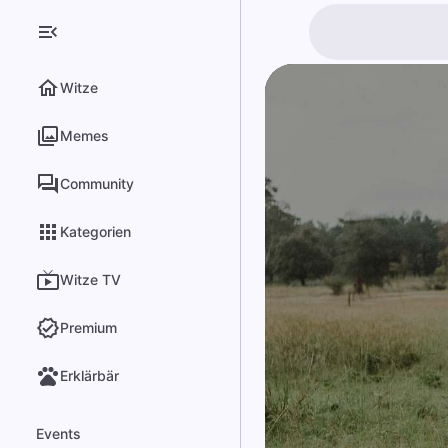
Witze
Memes
Community
Kategorien
Witze TV
Premium
Erklärbär
Events