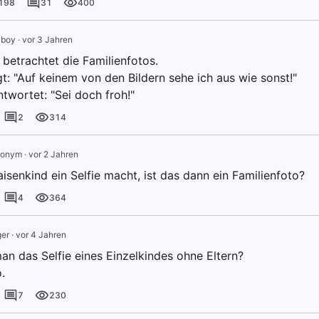
198
31
400
 boy
·
vor 3 Jahren
 betrachtet die Familienfotos.
t: "Auf keinem von den Bildern sehe ich aus wie sonst!"
twortet: "Sei doch froh!"
2
314
onym
·
vor 2 Jahren
isenkind ein Selfie macht, ist das dann ein Familienfoto?
4
364
ger
·
vor 4 Jahren
an das Selfie eines Einzelkindes ohne Eltern?
.
7
230