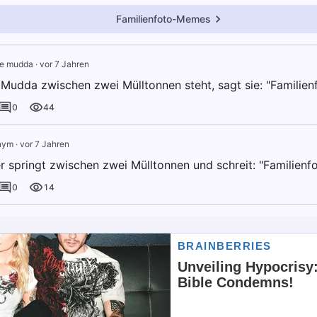
Familienfoto-Memes
e mudda
·
vor 7 Jahren
Mudda zwischen zwei Mülltonnen steht, sagt sie: "Familienf
0
44
nym
·
vor 7 Jahren
r springt zwischen zwei Mülltonnen und schreit: "Familienfo
0
14