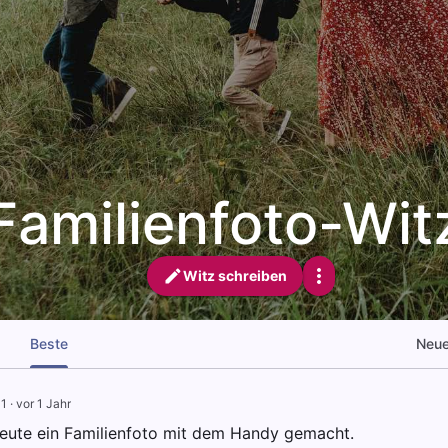
Familienfoto-Wit
Witz schreiben
Beste
Neu
1
·
vor 1 Jahr
eute ein Familienfoto mit dem Handy gemacht.