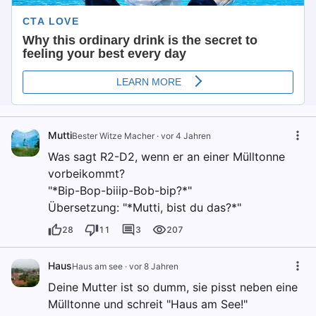
Mutti
Bester Witze Macher
·
vor 4 Jahren
Was sagt R2-D2, wenn er an einer Mülltonne
vorbeikommt?
"*Bip-Bop-biiip-Bob-bip?*"
Übersetzung: "*Mutti, bist du das?*"
28
11
3
207
Haus
Haus am see
·
vor 8 Jahren
Deine Mutter ist so dumm, sie pisst neben eine
Mülltonne und schreit "Haus am See!"