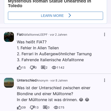
Fiat
AbfalltonneLEEPF
·
vor 2 Jahren
Was heißt FIAT?
1. Fehler In Allen Teilen
2. Ferrari In Außergewöhnlicher Tarnung
3. Fahrende Italienische Abfalltonne
15
0
2
1142
Unterschied
Anonym
·
vor 8 Jahren
Was ist der Unterschied zwischen einer
Blondine und einer Mülltonne?
In der Mülltonne ist was drinnen. 😂 😂
39
13
0
275