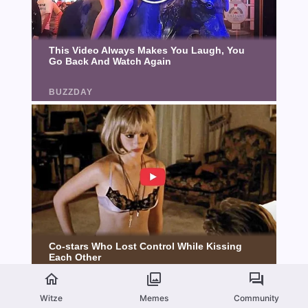
Witze
Memes
Community