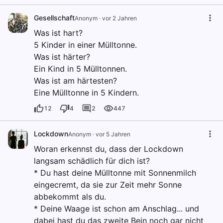
Gesellschaft
Anonym
·
vor 2 Jahren
Was ist hart?
5 Kinder in einer Mülltonne.
Was ist härter?
Ein Kind in 5 Mülltonnen.
Was ist am härtesten?
Eine Mülltonne in 5 Kindern.
12
4
2
447
Lockdown
Anonym
·
vor 5 Jahren
Woran erkennst du, dass der Lockdown
langsam schädlich für dich ist?
* Du hast deine Mülltonne mit Sonnenmilch
eingecremt, da sie zur Zeit mehr Sonne
abbekommt als du.
* Deine Waage ist schon am Anschlag... und
dabei hast du das zweite Bein noch gar nicht