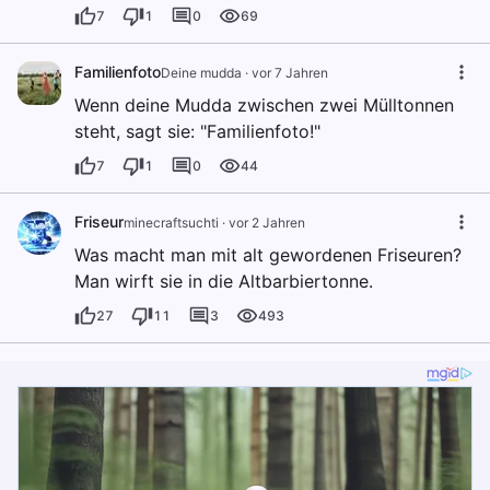
7
1
0
69
Familienfoto
Deine mudda
·
vor 7 Jahren
Wenn deine Mudda zwischen zwei Mülltonnen
steht, sagt sie: "Familienfoto!"
7
1
0
44
Friseur
minecraftsuchti
·
vor 2 Jahren
Was macht man mit alt gewordenen Friseuren?
Man wirft sie in die Altbarbiertonne.
27
11
3
493