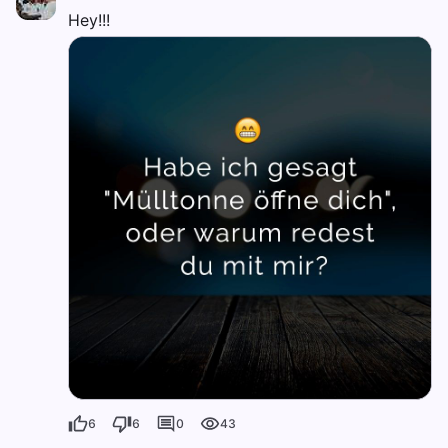
Hey!!!
6
6
0
43