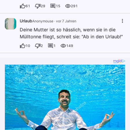
61
29
15
291
Urlaub
Anonymouse
·
vor 7 Jahren
Deine Mutter ist so hässlich, wenn sie in die
Mülltonne fliegt, schreit sie: "Ab in den Urlaub!"
10
2
1
149