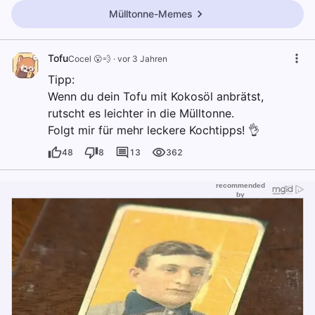
Mülltonne-Memes
Tofu
Cocel 😮💨
·
vor 3 Jahren
Tipp:
Wenn du dein Tofu mit Kokosöl anbrätst,
rutscht es leichter in die Mülltonne.
Folgt mir für mehr leckere Kochtipps! 👌
48
8
13
362