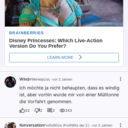
Wind
#WeHelpUs!¡
·
vor 2 Jahren
Ich möchte ja nicht behaupten, dass es windig
ist, aber vorhin wurde mir von einer Mülltonne
die Vorfahrt genommen.
22
2
2
243
Konversation
ProfisWitze (ProfiWitz der 2.)
·
vor 3 Jahren