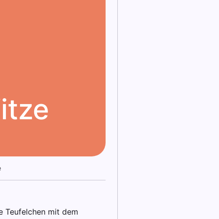
itze
e
ne Teufelchen mit dem