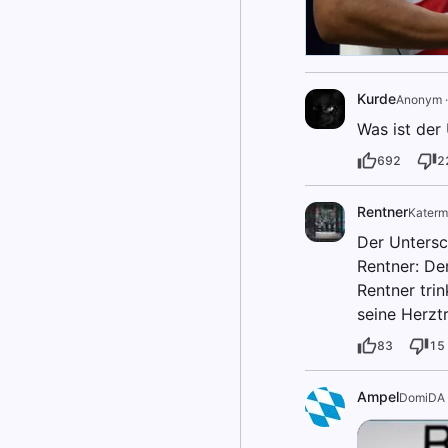
Kurde
Anonym
Was ist der
692
2
Rentner
Kater
Der Untersc
Rentner: Der
Rentner tri
seine Herztr
83
15
Ampel
DomiDA