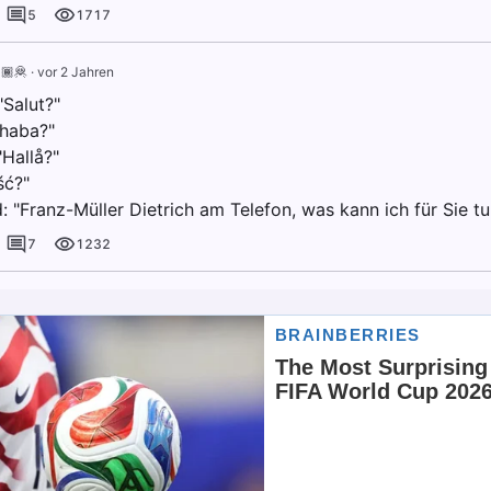
5
1717
🏾🦧
·
vor 2 Jahren
"Salut?"
rhaba?"
Hallå?"
ść?"
 "Franz-Müller Dietrich am Telefon, was kann ich für Sie tu
7
1232