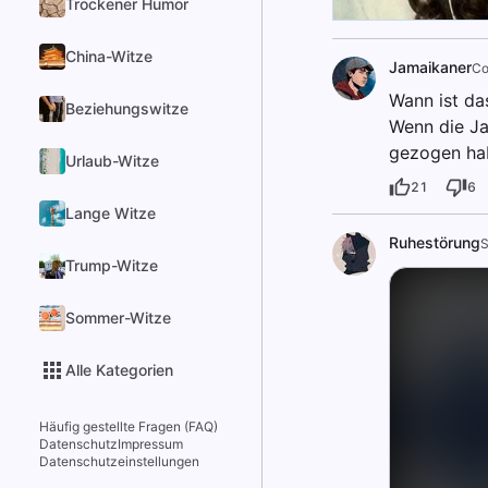
Trockener Humor
China-Witze
Jamaikaner
Co
Wann ist da
Beziehungswitze
Wenn die Ja
gezogen ha
Urlaub-Witze
21
6
Lange Witze
Ruhestörung
S
Trump-Witze
Sommer-Witze
Alle Kategorien
Häufig gestellte Fragen (FAQ)
Datenschutz
Impressum
Datenschutzeinstellungen