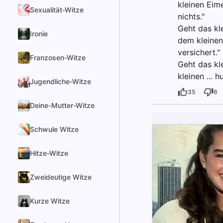
kleinen Eime
Sexualität-Witze
nichts."
Geht das kl
Ironie
dem kleinen
versichert."
Franzosen-Witze
Geht das kl
kleinen ... 
Jugendliche-Witze
35
6
Deine-Mutter-Witze
Schwule Witze
Hitze-Witze
Zweideutige Witze
Kurze Witze