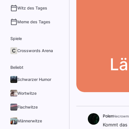
Witz des Tages
Meme des Tages
Spiele
Crosswords Arena
Lä
Beliebt
Schwarzer Humor
Wortwitze
Flachwitze
Polen
Necrowm
Männerwitze
Kommt das k