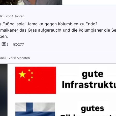
lin
·
vor 4 Jahren
s Fußballspiel Jamaika gegen Kolumbien zu Ende?
maikaner das Gras aufgeraucht und die Kolumbianer die Sei
ben.
2
277
acul
·
vor 8 Monaten