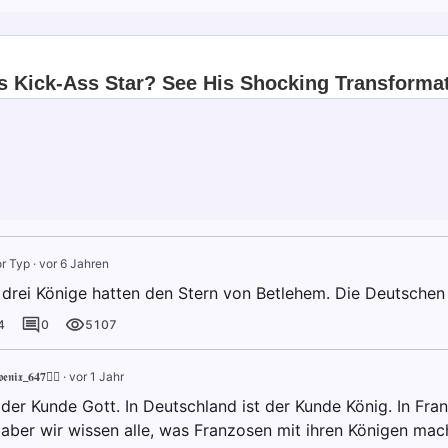
r Typ
·
vor 6 Jahren
n drei Könige hatten den Stern von Betlehem. Die Deutschen 
4
0
5107
𝖊𝖓𝖎𝖝_𝟔𝟒𝟕🐦‍🔥
·
vor 1 Jahr
 der Kunde Gott. In Deutschland ist der Kunde König. In Fran
 aber wir wissen alle, was Franzosen mit ihren Königen mac