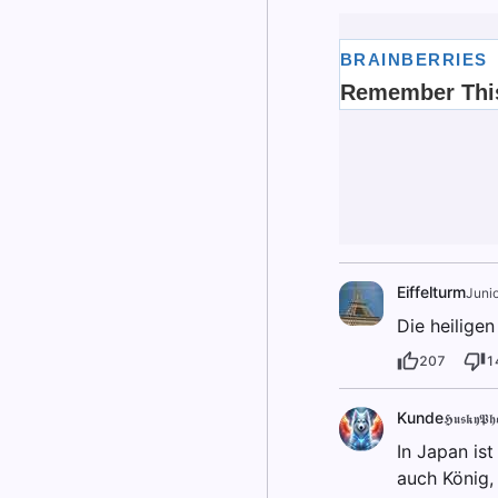
Eiffelturm
Junio
Die heilige
207
1
Kunde
𝕳𝖚𝖘𝖐𝖞𝕻𝖍𝖔
In Japan ist
auch König,