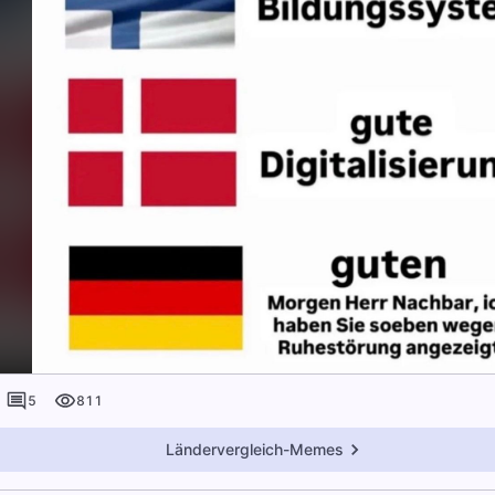
5
811
Ländervergleich-Memes