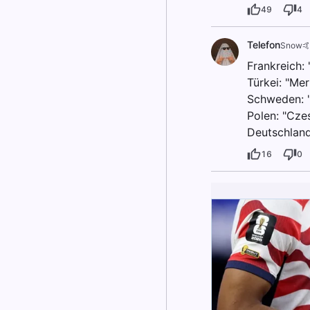
49
4
Telefon
Snow🤙
Frankreich: 
Türkei: "Me
Schweden: "
Polen: "Cze
Deutschland:
16
0