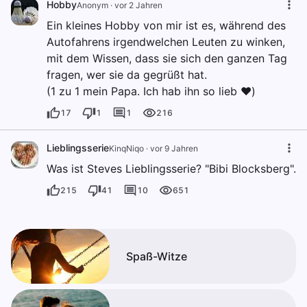
Hobby
Anonym
·
vor 2 Jahren
Ein kleines Hobby von mir ist es, während des
Autofahrens irgendwelchen Leuten zu winken,
mit dem Wissen, dass sie sich den ganzen Tag
fragen, wer sie da gegrüßt hat.
(1 zu 1 mein Papa. Ich hab ihn so lieb ❤️)
17
1
1
216
Lieblingsserie
KinqNiqo
·
vor 9 Jahren
Was ist Steves Lieblingsserie? "Bibi Blocksberg".
215
41
10
651
Spaß-Witze