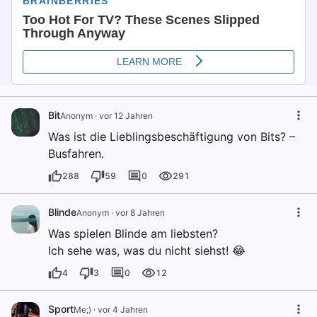
Bit
Anonym
·
vor 12 Jahren
Was ist die Lieblingsbeschäftigung von Bits? –
Busfahren.
288
59
0
291
Blinde
Anonym
·
vor 8 Jahren
Was spielen Blinde am liebsten?
Ich sehe was, was du nicht siehst! 😂
4
3
0
12
Sport
Me;)
·
vor 4 Jahren