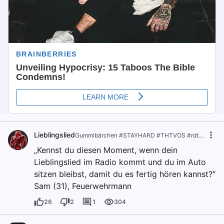
Lieblingslied
Gummibärchen #STAYHARD #THTVOS #rdt20f ⠀
·
v
„Kennst du diesen Moment, wenn dein
Lieblingslied im Radio kommt und du im Auto
sitzen bleibst, damit du es fertig hören kannst?“
Sam (31), Feuerwehrmann
26
2
1
304