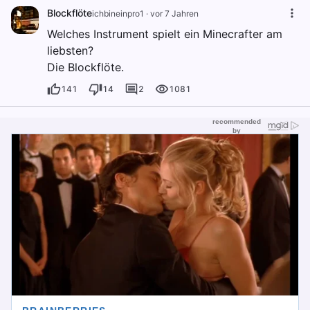
Blockflöte
ichbineinpro1
·
vor 7 Jahren
Welches Instrument spielt ein Minecrafter am
liebsten?
Die Blockflöte.
141
14
2
1081