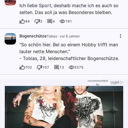
Ich liebe Sport, deshalb mache ich es auch so
selten. Das soll ja was Besonderes bleiben.
44
3
4
191
Bogenschütze
Tobias
·
vor 8 Jahren
"So schön hier. Bei so einem Hobby trifft man
lauter nette Menschen."
- Tobias, 28, leidenschaftlicher Bogenschütze.
702
107
13
5275