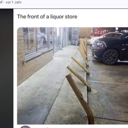
WF
·
vor 1 Jahr