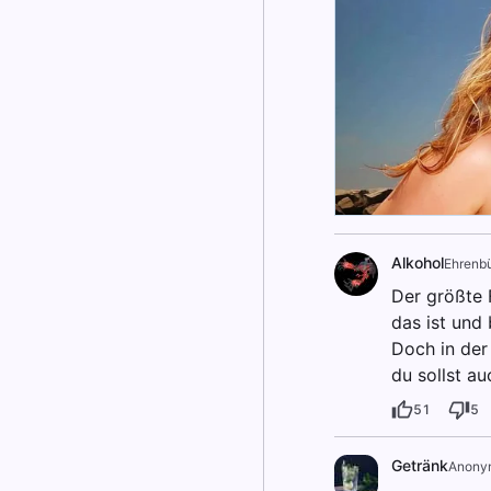
Alkohol
Ehrenbü
Der größte 
das ist und 
Doch in der 
du sollst au
51
5
Getränk
Anony