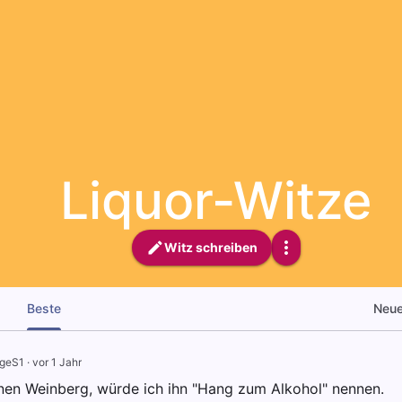
Liquor-Witze
Witz schreiben
Beste
Neu
geS1
·
vor 1 Jahr
inen Weinberg, würde ich ihn "Hang zum Alkohol" nennen.