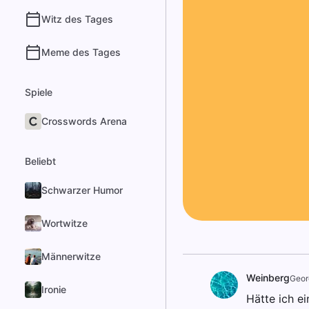
Witz des Tages
Meme des Tages
Spiele
Crosswords Arena
Beliebt
Schwarzer Humor
Wortwitze
Männerwitze
Weinberg
Geor
Ironie
Hätte ich e