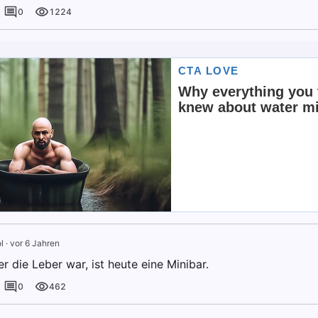
0
1224
l
·
vor 6 Jahren
r die Leber war, ist heute eine Minibar.
0
462