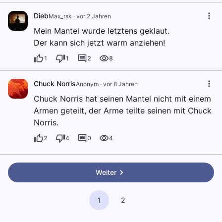
Dieb
Max_rsk
·
vor 2 Jahren
Mein Mantel wurde letztens geklaut.
Der kann sich jetzt warm anziehen!
1
1
2
8
Chuck Norris
Anonym
·
vor 8 Jahren
Chuck Norris hat seinen Mantel nicht mit einem
Armen geteilt, der Arme teilte seinen mit Chuck
Norris.
2
4
0
4
Weiter
1
2