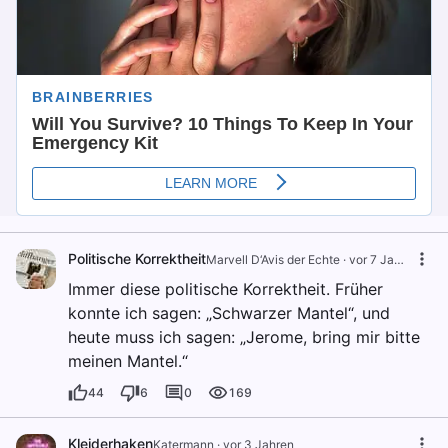
Politische Korrektheit
Marvell D‘Avis der Echte
·
vor 7 Jahren
Immer diese politische Korrektheit. Früher
konnte ich sagen: „Schwarzer Mantel“, und
heute muss ich sagen: „Jerome, bring mir bitte
meinen Mantel.“
44
6
0
169
Kleiderhaken
Katermann
·
vor 3 Jahren