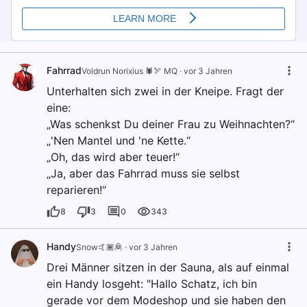
Fahrrad
Voldrun Norixius 🕷️🏹 MQ
·
vor 3 Jahren
Unterhalten sich zwei in der Kneipe. Fragt der
eine:
„Was schenkst Du deiner Frau zu Weihnachten?“
„'Nen Mantel und 'ne Kette.“
„Oh, das wird aber teuer!“
„Ja, aber das Fahrrad muss sie selbst
reparieren!“
8
3
0
343
Handy
Snow🤙🏾🦧
·
vor 3 Jahren
Drei Männer sitzen in der Sauna, als auf einmal
ein Handy losgeht: "Hallo Schatz, ich bin
gerade vor dem Modeshop und sie haben den