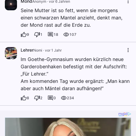
Mond
Anonym
·
vor 6 Jahren
Seine Mutter ist so fett, wenn sie morgens
einen schwarzen Mantel anzieht, denkt man,
der Mond rast auf die Erde zu.
9
1
18
107
Lehrer
Nomi
·
vor 1 Jahr
Im Goethe-Gymnasium wurden kürzlich neue
Garderobenhaken befestigt mit der Aufschrift:
„Für Lehrer.“
Am kommenden Tag wurde ergänzt: „Man kann
aber auch Mäntel daran aufhängen!“
8
2
0
234