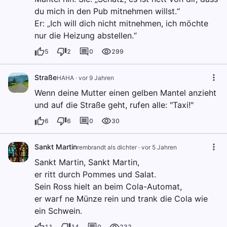
du mich in den Pub mitnehmen willst.“
Er: „Ich will dich nicht mitnehmen, ich möchte
nur die Heizung abstellen.“
5
2
0
299
Straße
HAHA
·
vor 9 Jahren
Wenn deine Mutter einen gelben Mantel anzieht
und auf die Straße geht, rufen alle: "Taxi!"
6
6
0
30
Sankt Martin
rembrandt als dichter
·
vor 5 Jahren
Sankt Martin, Sankt Martin,
er ritt durch Pommes und Salat.
Sein Ross hielt an beim Cola-Automat,
er warf ne Münze rein und trank die Cola wie
ein Schwein.
11
14
0
232