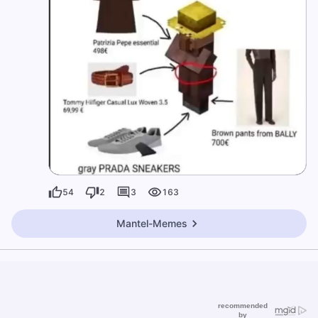
54
2
3
163
Mantel-Memes