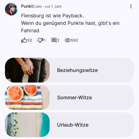
Punkt
Colin
·
vor 1 Jahr
Flensburg ist wie Payback.
Wenn du genügend Punkte hast, gibt's ein
Fahrrad.
32
1
2
592
Beziehungswitze
Sommer-Witze
Urlaub-Witze