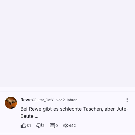
Rewe
¥Guitar_Cat¥
·
vor 2 Jahren
Bei Rewe gibt es schlechte Taschen, aber Jute-
Beutel...
31
2
0
442