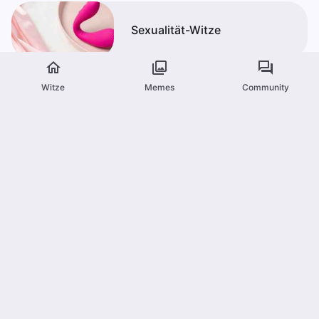
Sexualität-Witze
Witze
Memes
Community
Lange Witze
Zweideutige Witze
Alle Kategorien