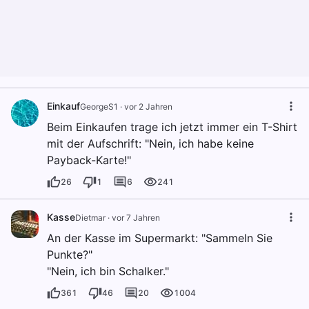
Einkauf
GeorgeS1
·
vor 2 Jahren
Beim Einkaufen trage ich jetzt immer ein T-Shirt
mit der Aufschrift: "Nein, ich habe keine
Payback-Karte!"
26
1
6
241
Kasse
Dietmar
·
vor 7 Jahren
An der Kasse im Supermarkt: "Sammeln Sie
Punkte?"
"Nein, ich bin Schalker."
361
46
20
1004