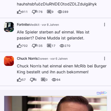
hauhshsbfuözDluRhlDEOtodZDLZdulgähyk
911
176
9
289
Fortnite
Medikit
·
vor 8 Jahren
Alle Spieler sterben auf einmal. Was ist
passiert? Deine Mudda ist gelandet.
702
135
17
270
Chuck Norris
Doreen
·
vor 6 Jahren
Chuck Norris hat einmal einen McRib bei Burger
King bestellt und ihn auch bekommen!
57
6
0
94