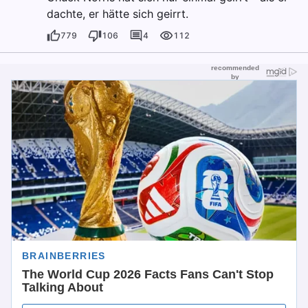
dachte, er hätte sich geirrt.
779
106
4
112