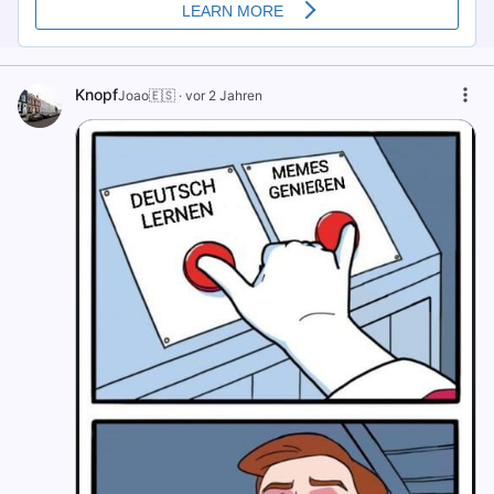
Knopf
Joao🇪🇸
·
vor 2 Jahren