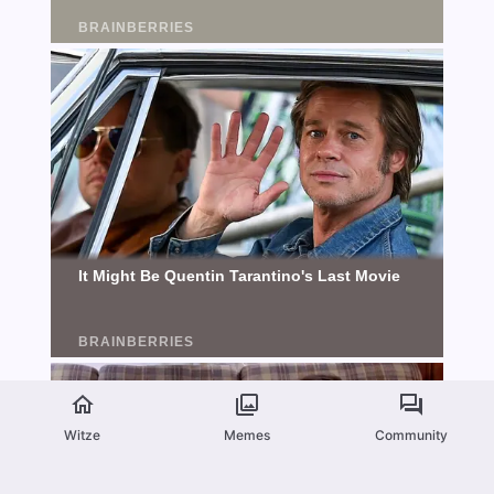
Witze
Memes
Community