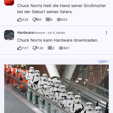
Chuck Norris hielt die Hand seiner Großmutter
bei der Geburt seines Vaters.
528
80
6
652
Hardware
Anonym
·
vor 9 Jahren
Chuck Norris kann Hardware downloaden.
727
120
3
801