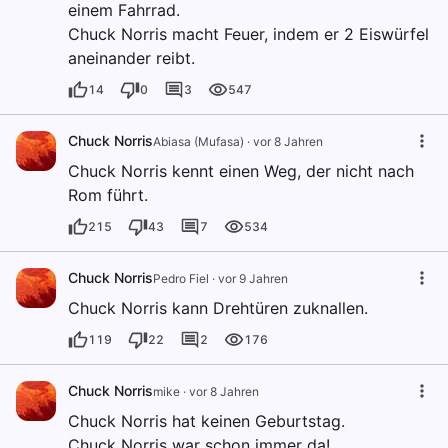
einem Fahrrad.
Chuck Norris macht Feuer, indem er 2 Eiswürfel
aneinander reibt.
14
0
3
547
Chuck Norris
Abiasa (Mufasa)
·
vor 8 Jahren
Chuck Norris kennt einen Weg, der nicht nach
Rom führt.
215
43
7
534
Chuck Norris
Pedro Fiel
·
vor 9 Jahren
Chuck Norris kann Drehtüren zuknallen.
119
22
2
176
Chuck Norris
mike
·
vor 8 Jahren
Chuck Norris hat keinen Geburtstag.
Chuck Norris war schon immer da!