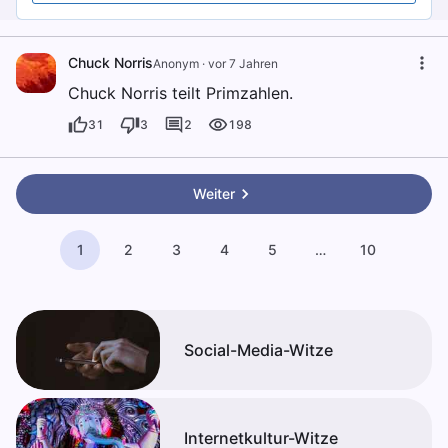
Chuck Norris
Anonym
·
vor 7 Jahren
Chuck Norris teilt Primzahlen.
31
3
2
198
Weiter
1
2
3
4
5
…
10
Social-Media-Witze
Internetkultur-Witze