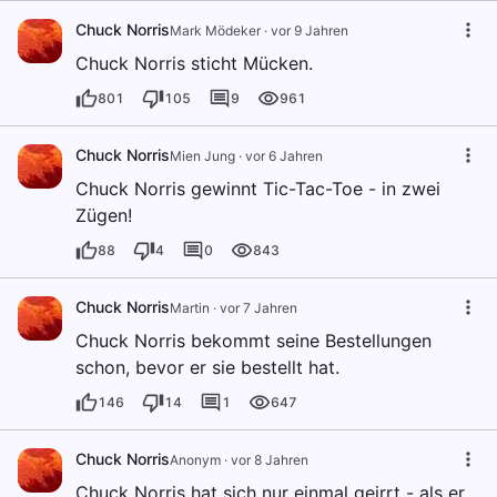
Chuck Norris
Mark Mödeker
·
vor 9 Jahren
Chuck Norris sticht Mücken.
801
105
9
961
Chuck Norris
Mien Jung
·
vor 6 Jahren
Chuck Norris gewinnt Tic-Tac-Toe - in zwei
Zügen!
88
4
0
843
Chuck Norris
Martin
·
vor 7 Jahren
Chuck Norris bekommt seine Bestellungen
schon, bevor er sie bestellt hat.
146
14
1
647
Chuck Norris
Anonym
·
vor 8 Jahren
Chuck Norris hat sich nur einmal geirrt - als er