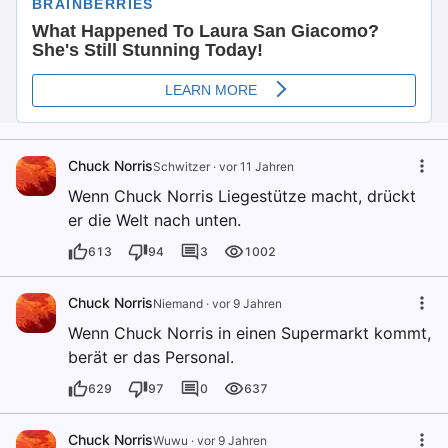
Chuck Norris
Schwitzer
·
vor 11 Jahren
Wenn Chuck Norris Liegestütze macht, drückt
er die Welt nach unten.
613
94
3
1002
Chuck Norris
Niemand
·
vor 9 Jahren
Wenn Chuck Norris in einen Supermarkt kommt,
berät er das Personal.
629
97
0
637
Chuck Norris
Wuwu
·
vor 9 Jahren