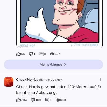
55
1
0
357
Meme-Memes
Chuck Norris
Body
·
vor 9 Jahren
Chuck Norris gewinnt jeden 100-Meter-Lauf. Er
kennt eine Abkürzung.
704
103
1
610