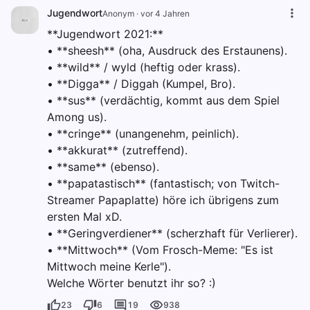
Jugendwort
Anonym
·
vor 4 Jahren
**Jugendwort 2021:**
• **sheesh** (oha, Ausdruck des Erstaunens).
• **wild** / wyld (heftig oder krass).
• **Digga** / Diggah (Kumpel, Bro).
• **sus** (verdächtig, kommt aus dem Spiel
Among us).
• **cringe** (unangenehm, peinlich).
• **akkurat** (zutreffend).
• **same** (ebenso).
• **papatastisch** (fantastisch; von Twitch-
Streamer Papaplatte) höre ich übrigens zum
ersten Mal xD.
• **Geringverdiener** (scherzhaft für Verlierer).
• **Mittwoch** (Vom Frosch-Meme: "Es ist
Mittwoch meine Kerle").
Welche Wörter benutzt ihr so? :)
23
6
19
938