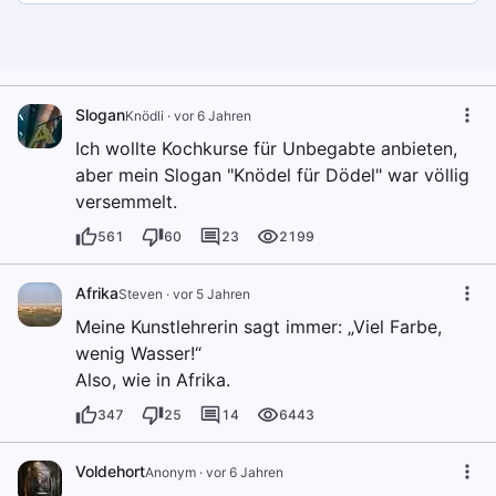
Slogan
Knödli
·
vor 6 Jahren
Ich wollte Kochkurse für Unbegabte anbieten,
aber mein Slogan "Knödel für Dödel" war völlig
versemmelt.
561
60
23
2199
Afrika
Steven
·
vor 5 Jahren
Meine Kunstlehrerin sagt immer: „Viel Farbe,
wenig Wasser!“
Also, wie in Afrika.
347
25
14
6443
Voldehort
Anonym
·
vor 6 Jahren