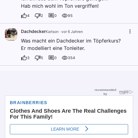
Hab mich wohl im Ton vergriffen!
4
2
0
95
Dachdecker
Karlson
·
vor 6 Jahren
Was macht ein Dachdecker im Töpferkurs?
Er modelliert eine Tonleiter.
3
5
0
354