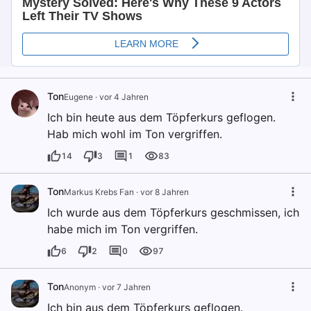
Ton
Eugene
·
vor 4 Jahren
Ich bin heute aus dem Töpferkurs geflogen.
Hab mich wohl im Ton vergriffen.
14
3
1
83
Ton
Markus Krebs Fan
·
vor 8 Jahren
Ich wurde aus dem Töpferkurs geschmissen, ich
habe mich im Ton vergriffen.
6
2
0
97
Ton
Anonym
·
vor 7 Jahren
Ich bin aus dem Töpferkurs geflogen.