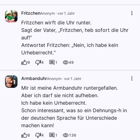
Fritzchen
Anonym
·
vor 1 Jahr
Fritzchen wirft die Uhr runter.
Sagt der Vater, „Fritzchen, heb sofort die Uhr
auf!“
Antwortet Fritzchen: „Nein, ich habe kein
Urheberrecht.“
9
4
1
49
Armbanduhr
Anonym
·
vor 1 Jahr
Mir ist meine Armbanduhr runtergefallen.
Aber ich darf sie nicht aufheben.
Ich habe kein Urheberrecht.
Schon interessant, was so ein Dehnungs-h in
der deutschen Sprache für Unterschiede
machen kann!
8
4
1
136