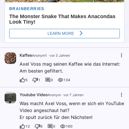
Kaffee
Anonym1
·
vor 3 Jahren
Axel Voss mag seinen Kaffee wie das Internet:
Am besten gefiltert.
5
1
0
134
Youtube Video
Anonym
·
vor 7 Jahren
Was macht Axel Voss, wenn er sich ein YouTube
Video angeschaut hat?
Er spult zurück für den Nächsten!
12
6
0
160