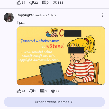
54
22
0
113
Copyright
Creed
·
vor 1 Jahr
Tja…
24
1
3
92
Urheberrecht-Memes