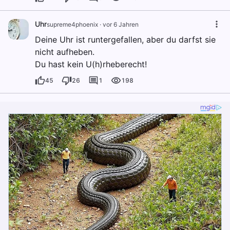
Uhr
supreme4phoenix
·
vor 6 Jahren
Deine Uhr ist runtergefallen, aber du darfst sie
nicht aufheben.
Du hast kein U(h)rheberecht!
45
26
1
198