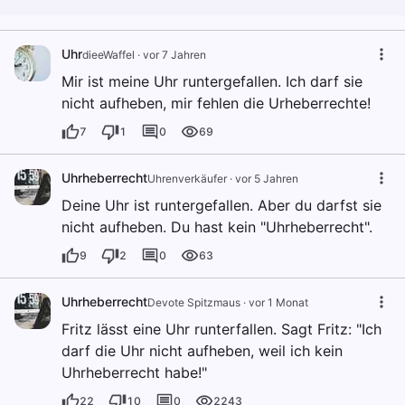
Uhr
dieeWaffel
·
vor 7 Jahren
Mir ist meine Uhr runtergefallen. Ich darf sie
nicht aufheben, mir fehlen die Urheberrechte!
7
1
0
69
Uhrheberrecht
Uhrenverkäufer
·
vor 5 Jahren
Deine Uhr ist runtergefallen. Aber du darfst sie
nicht aufheben. Du hast kein "Uhrheberrecht".
9
2
0
63
Uhrheberrecht
Devote Spitzmaus
·
vor 1 Monat
Fritz lässt eine Uhr runterfallen. Sagt Fritz: "Ich
darf die Uhr nicht aufheben, weil ich kein
Uhrheberrecht habe!"
22
10
0
2243