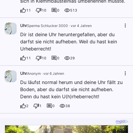
sich in Klemmbausteinlas umbenennen musste.
11
10
0
513
Uhr
Sperma Schlucker 3000
·
vor 4 Jahren
Dir ist deine Uhr heruntergefallen, aber du
darfst sie nicht aufheben. Weil du hast kein
Urheberrecht!
11
10
0
29
Uhr
Anonym
·
vor 6 Jahren
Du läufst normal herum und deine Uhr fällt zu
Boden, aber du darfst sie nicht aufheben.
Denn du hast kein U(h)rheberrecht!
2
1
0
38