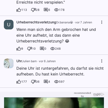
Erreichte nicht verspielen."
113
28
6
178
Urheberrechtsverletzung
Dr.banana😀
·
vor 7 Jahren
U
Wenn man sich den Arm gebrochen hat und
eine Uhr aufhebt, ist das dann eine
Urheberrechtsverletzung? 😂
9
10
0
248
Uhr
Julien bam
·
vor 6 Jahren
Deine Uhr ist runtergefahren, du darfst sie nicht
aufheben. Du hast kein Urheberrecht.
177
36
4
597