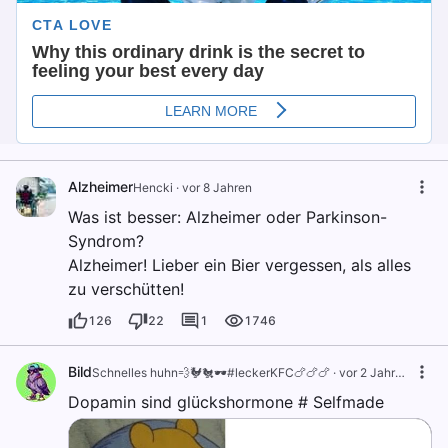
Alzheimer
Hencki
·
vor 8 Jahren
Was ist besser: Alzheimer oder Parkinson-
Syndrom?
Alzheimer! Lieber ein Bier vergessen, als alles
zu verschütten!
126
22
1
1746
Bild
Schnelles huhn💨🐓🐔🕶️#leckerKFC🍗🍗🍗
·
vor 2 Jahren
Dopamin sind glückshormone # Selfmade