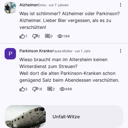
Alzheimer
Enno
·
vor 7 Jahren
Was ist schlimmer? Alzheimer oder Parkinson?
Alzheimer. Lieber Bier vergessen, als es zu
verschütten!
1
2
0
194
Parkinson Kranke
Paula Müller
·
vor 1 Jahr
P
Wieso braucht man im Altersheim keinen
Winterdienst zum Streuen?
Weil dort die alten Parkinson-Kranken schon
genügend Salz beim Abendessen verschütten.
3
16
2
498
Unfall-Witze