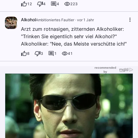
12
4
4
223
Alkohol
Ambitioniertes Faultier
·
vor 1 Jahr
Arzt zum rotnasigen, zitternden Alkoholiker:
"Trinken Sie eigentlich sehr viel Alkohol?"
Alkoholiker: "Nee, das Meiste verschütte ich!"
8
3
1
41