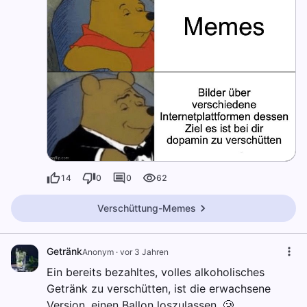
14
0
0
62
Verschüttung-Memes
Getränk
Anonym
·
vor 3 Jahren
Ein bereits bezahltes, volles alkoholisches
Getränk zu verschütten, ist die erwachsene
Version, einen Ballon loszulassen. 🥲