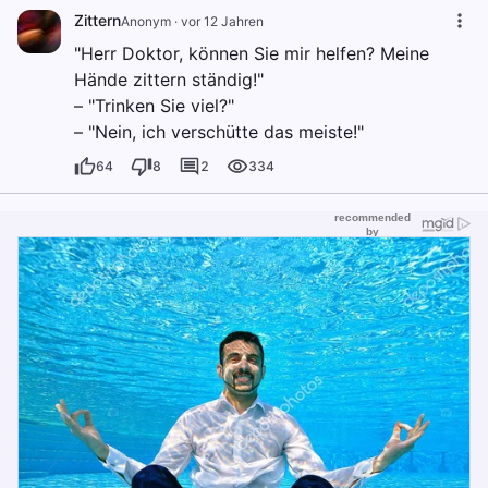
Zittern
Anonym
·
vor 12 Jahren
"Herr Doktor, können Sie mir helfen? Meine
Hände zittern ständig!"
– "Trinken Sie viel?"
– "Nein, ich verschütte das meiste!"
64
8
2
334