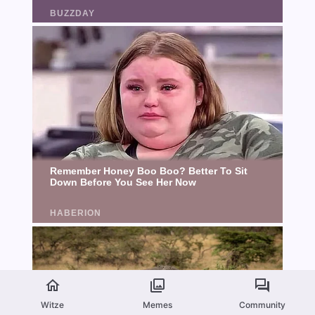
Witze
Memes
Community