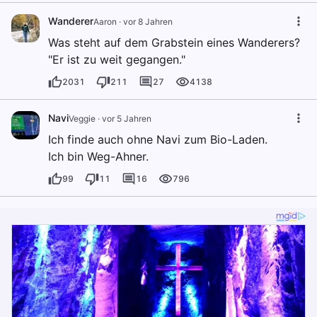
Wanderer
Aaron
·
vor 8 Jahren
Was steht auf dem Grabstein eines Wanderers?
"Er ist zu weit gegangen."
2031
211
27
4138
Navi
Veggie
·
vor 5 Jahren
Ich finde auch ohne Navi zum Bio-Laden.
Ich bin Weg-Ahner.
99
11
16
796