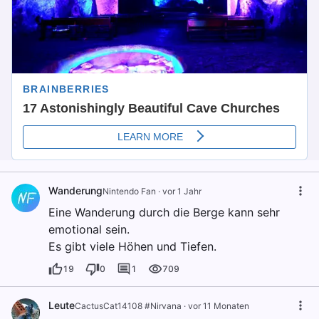
Wanderung
Nintendo Fan
·
vor 1 Jahr
Eine Wanderung durch die Berge kann sehr
emotional sein.
Es gibt viele Höhen und Tiefen.
19
0
1
709
Leute
CactusCat14108 #Nirvana
·
vor 11 Monaten