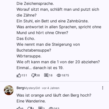
Die Zeichensprache.
Worauf sitzt man, schläft man und putzt sich
die Zähne?
Ein Stuhl, ein Bett und eine Zahnbürste.
Was antwortet in allen Sprachen, spricht ohne
Mund und hört ohne Ohren?
Das Echo.
Wie nennt man die Steigerung von
Buchstabensuppe?
Wörtersuppe.
Wie oft kann man die 1 von der 20 abziehen?
Einmal... danach ist es 19.
151
38
18
1875
Berg
MysteryGirl
·
vor 4 Jahren
Was ist orange und läuft den Berg hoch?
Eine Wanderine.
9
4
3
263