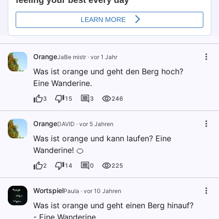
Orange
JaBe mistr
·
vor 1 Jahr
Was ist orange und geht den Berg hoch?
Eine Wanderine.
3
15
3
246
Orange
DAVID
·
vor 5 Jahren
Was ist orange und kann laufen? Eine
Wanderine! 🍊
2
14
0
225
Wortspiel
Paula
·
vor 10 Jahren
Was ist orange und geht einen Berg hinauf?
- Eine Wanderine.