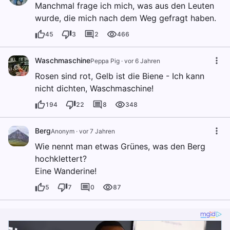
Manchmal frage ich mich, was aus den Leuten
wurde, die mich nach dem Weg gefragt haben.
45
3
2
466
Waschmaschine
Peppa Pig
·
vor 6 Jahren
Rosen sind rot, Gelb ist die Biene - Ich kann
nicht dichten, Waschmaschine!
194
22
8
348
Berg
Anonym
·
vor 7 Jahren
Wie nennt man etwas Grünes, was den Berg
hochklettert?
Eine Wanderine!
5
7
0
87