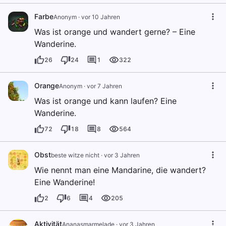
Farbe
Anonym
·
vor 10 Jahren
Was ist orange und wandert gerne? – Eine
Wanderine.
26
24
1
322
Orange
Anonym
·
vor 7 Jahren
Was ist orange und kann laufen? Eine
Wanderine.
72
18
8
564
Obst
beste witze nicht
·
vor 3 Jahren
Wie nennt man eine Mandarine, die wandert?
Eine Wanderine!
2
6
4
205
Aktivität
Ananasmarmelade
·
vor 3 Jahren