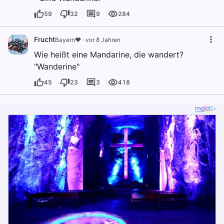
59
32
9
284
Frucht
Bayern❤️
·
vor 8 Jahren
Wie heißt eine Mandarine, die wandert?
"Wanderine"
45
23
3
418