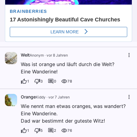
Welt
Anonym
·
vor 8 Jahren
Was ist orange und läuft durch die Welt?
Eine Wanderine!
1
3
0
78
Orange
Kiddy
·
vor 7 Jahren
Wie nennt man etwas oranges, was wandert?
Eine Wanderine.
Dad war bestimmt der guteste Witz!
1
5
2
76