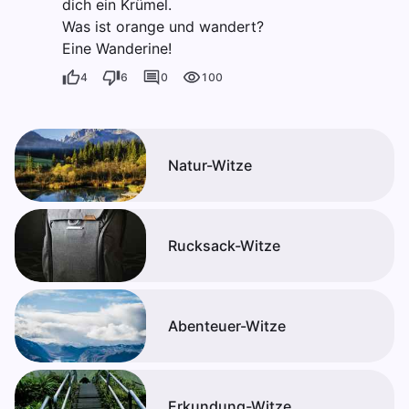
dich ein Krümel.
Was ist orange und wandert?
Eine Wanderine!
4
6
0
100
Natur-Witze
Rucksack-Witze
Abenteuer-Witze
Erkundung-Witze