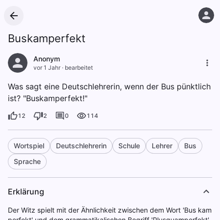
Buskamperfekt
Anonym
vor 1 Jahr
·
bearbeitet
Was sagt eine Deutschlehrerin, wenn der Bus pünktlich
ist? "Buskamperfekt!"
12
2
0
114
Wortspiel
Deutschlehrerin
Schule
Lehrer
Bus
Sprache
Erklärung
Der Witz spielt mit der Ähnlichkeit zwischen dem Wort 'Bus kam
perfekt' und dem grammatikalischen Begriff 'Plusquamperfekt'.