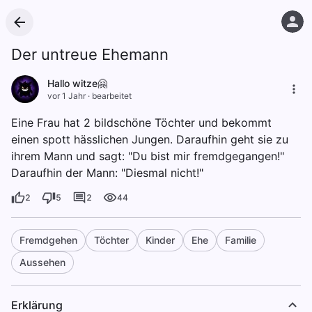
Der untreue Ehemann
Hallo witze🤗
vor 1 Jahr
·
bearbeitet
Eine Frau hat 2 bildschöne Töchter und bekommt
einen spott hässlichen Jungen. Daraufhin geht sie zu
ihrem Mann und sagt: "Du bist mir fremdgegangen!"
Daraufhin der Mann: "Diesmal nicht!"
2
5
2
44
Fremdgehen
Töchter
Kinder
Ehe
Familie
Aussehen
Erklärung